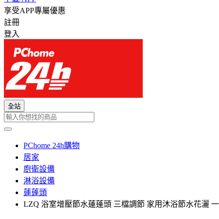
享受APP專屬優惠
註冊
登入
全站
PChome 24h購物
居家
廚衛設備
淋浴設備
蓮蓬頭
LZQ 浴室增壓節水蓮蓬頭 三檔調節 家用沐浴節水花灑 