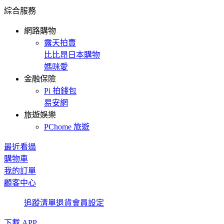
綜合服務
網路購物
露天拍賣
比比昂日本購物
媽咪愛
金融保險
Pi 拍錢包
易安網
旅遊娛樂
PChome 旅遊
最近看過
購物車
我的訂單
顧客中心
追蹤清單
退貨
會員設定
下載 APP