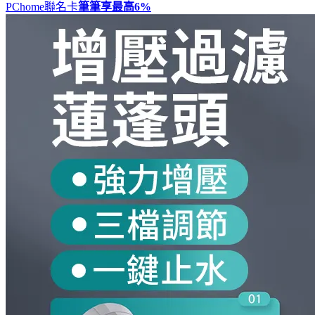
PChome聯名卡
筆筆享最高
6%