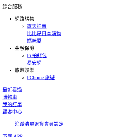
綜合服務
網路購物
露天拍賣
比比昂日本購物
媽咪愛
金融保險
Pi 拍錢包
易安網
旅遊娛樂
PChome 旅遊
最近看過
購物車
我的訂單
顧客中心
追蹤清單
退貨
會員設定
下載 APP