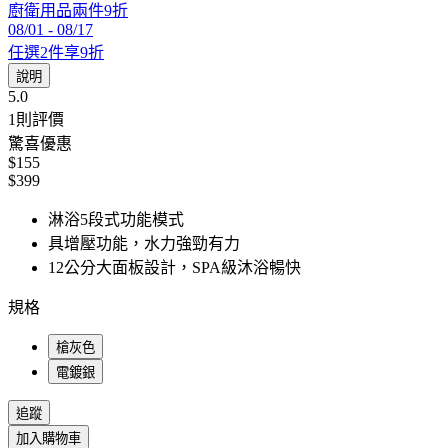
廚衛用品兩件9折
08/01
-
08/17
任選2件享9折
說明
5.0
1
則評價
驚喜優惠
$155
$399
淋浴5段式功能模式
具增壓功能，水力強勁有力
12公分大面板設計，SPA級沐浴暢快
規格
槍灰色
電鍍銀
追蹤
加入購物車