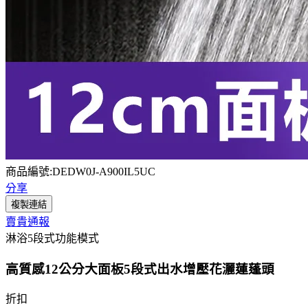
商品編號:DEDW0J-A900IL5UC
分享
複製連結
賣貴通報
淋浴5段式功能模式
高質感12公分大面板5段式出水增壓花灑蓮蓬頭
折扣