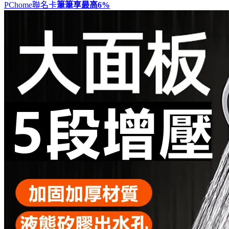
PChome聯名卡
筆筆享最高
6%