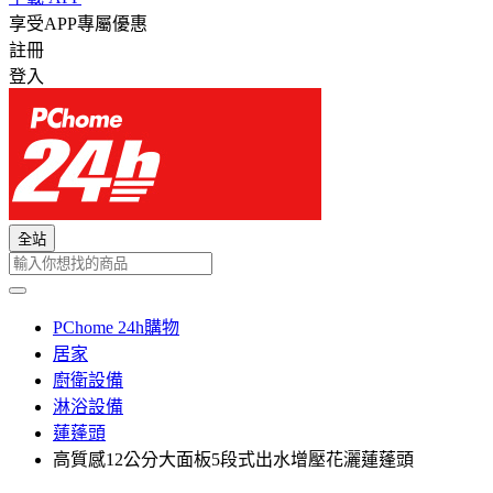
享受APP專屬優惠
註冊
登入
全站
PChome 24h購物
居家
廚衛設備
淋浴設備
蓮蓬頭
高質感12公分大面板5段式出水增壓花灑蓮蓬頭