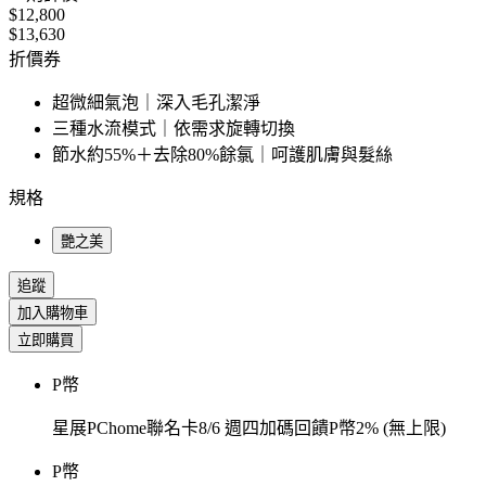
$12,800
$13,630
折價券
超微細氣泡｜深入毛孔潔淨
三種水流模式｜依需求旋轉切換
節水約55%＋去除80%餘氯｜呵護肌膚與髮絲
規格
艷之美
追蹤
加入購物車
立即購買
P幣
星展PChome聯名卡8/6 週四加碼回饋P幣2% (無上限)
P幣