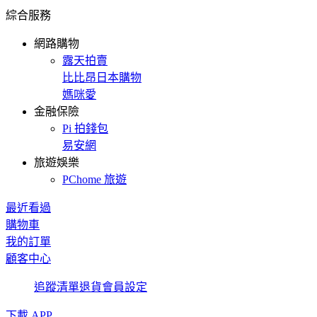
綜合服務
網路購物
露天拍賣
比比昂日本購物
媽咪愛
金融保險
Pi 拍錢包
易安網
旅遊娛樂
PChome 旅遊
最近看過
購物車
我的訂單
顧客中心
追蹤清單
退貨
會員設定
下載 APP