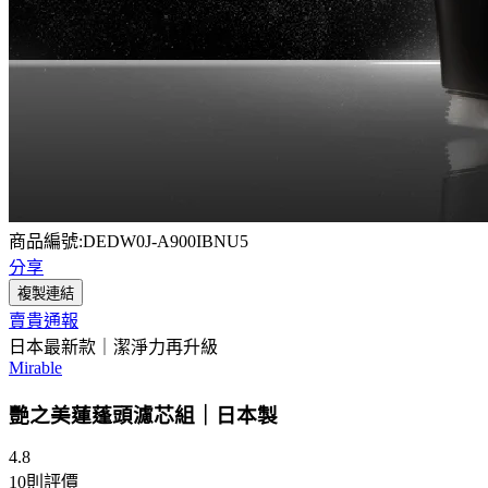
商品編號:DEDW0J-A900IBNU5
分享
複製連結
賣貴通報
日本最新款｜潔淨力再升級
Mirable
艷之美蓮蓬頭濾芯組｜日本製
4.8
10
則評價