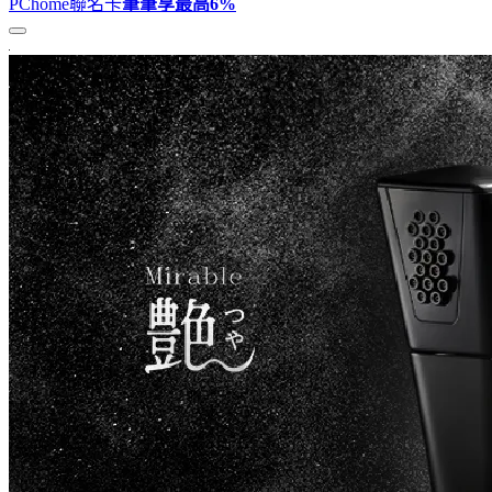
PChome聯名卡
筆筆享最高
6%