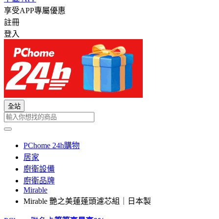
享受APP專屬優惠
註冊
登入
全站
PChome 24h購物
居家
廚衛設備
廚衛品牌
Mirable
Mirable 艷之美蓮蓬頭濾芯組｜日本製