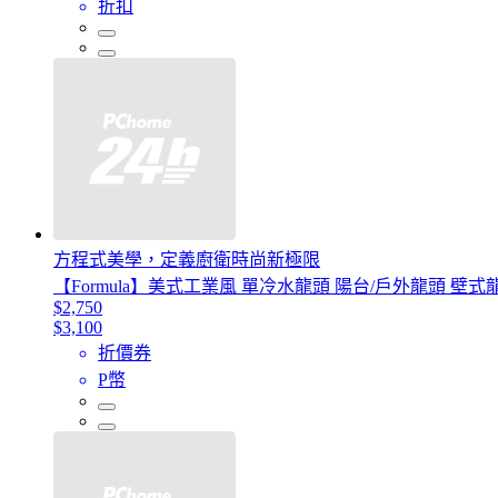
折扣
方程式美學，定義廚衛時尚新極限
【Formula】美式工業風 單冷水龍頭 陽台/戶外龍頭 壁
$2,750
$3,100
折價券
P幣