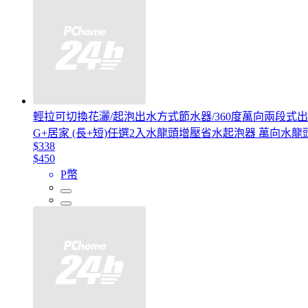
輕拉可切換花灑/起泡出水方式節水器/360度萬向兩段式
G+居家 (長+短)任選2入水龍頭增壓省水起泡器 萬向水龍
$338
$450
P幣