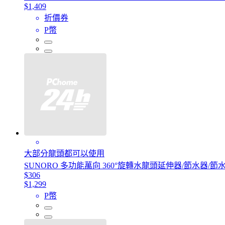
$1,409
折價券
P幣
大部分龍頭都可以使用
SUNORO 多功能萬向 360°旋轉水龍頭延伸器/節水器/
$306
$1,299
P幣