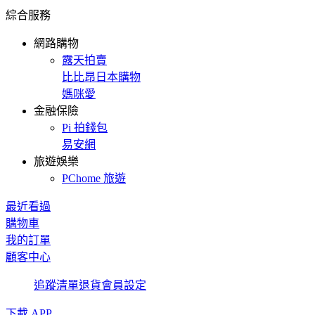
綜合服務
網路購物
露天拍賣
比比昂日本購物
媽咪愛
金融保險
Pi 拍錢包
易安網
旅遊娛樂
PChome 旅遊
最近看過
購物車
我的訂單
顧客中心
追蹤清單
退貨
會員設定
下載 APP