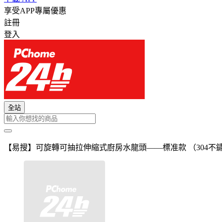
享受APP專屬優惠
註冊
登入
全站
【易搜】可旋轉可抽拉伸縮式廚房水龍頭——標准款 （304不鏽