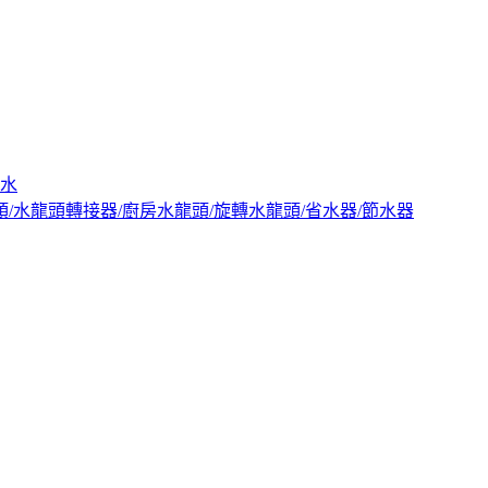
出水
頭/水龍頭轉接器/廚房水龍頭/旋轉水龍頭/省水器/節水器