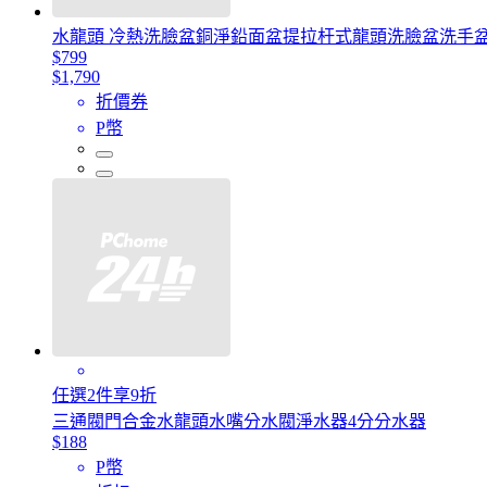
水龍頭 冷熱洗臉盆銅淨鉛面盆提拉杆式龍頭洗臉盆洗手
$799
$1,790
折價券
P幣
任選2件享9折
三通閥門合金水龍頭水嘴分水閥淨水器4分分水器
$188
P幣