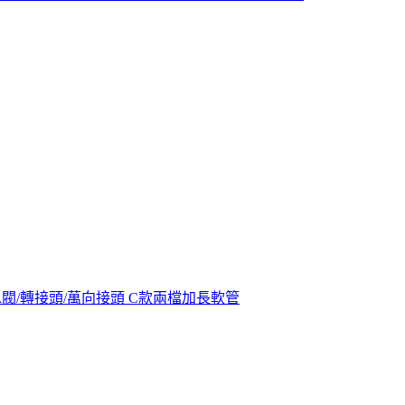
節水閥/轉接頭/萬向接頭 C款兩檔加長軟管