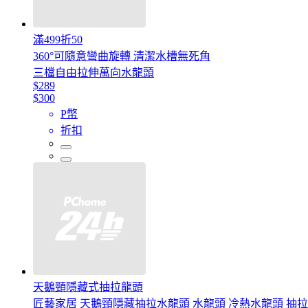
滿499折50
360°可隨意彎曲旋轉 清潔水槽無死角
三檔自由拉伸萬向水龍頭
$289
$300
P幣
折扣
天鵝頸隱藏式抽拉龍頭
匠藝家居 天鵝頸隱藏抽拉水龍頭 水龍頭 冷熱水龍頭 抽拉