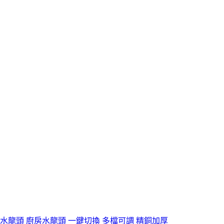
水龍頭 廚房水龍頭 一鍵切換 多檔可調 精銅加厚