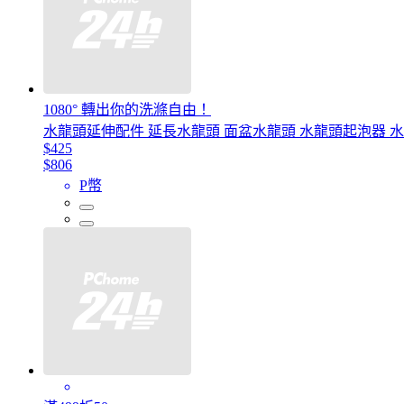
1080° 轉出你的洗滌自由！
水龍頭延伸配件 延長水龍頭 面盆水龍頭 水龍頭起泡器 水龍頭
$425
$806
P幣