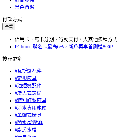
黑色衛浴
付款方式
查看
信用卡、無卡分期、行動支付，與其他多種方式
PChome 聯名卡最高6%，新戶再享首刷禮800P
搜尋更多
#瓦斯爐配件
#定規廚具
#油煙機配件
#崁入式設備
#特別訂製廚具
#淨水專用龍頭
#單體式廚具
#節水/增壓器
#廚房水槽