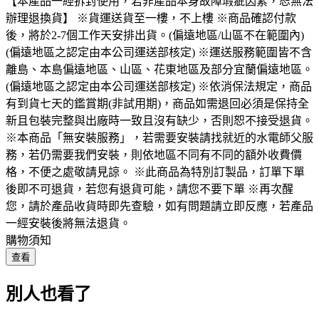
【本產品一經拆封使用，若非產品本身故障瑕疵因素，恕無法
辦理退換貨】 ※貨運送貨至一樓，不上樓 ※商品確認付款
後，將於2-7個工作天安排出貨。(偏遠地區/山區不在範圍內)
(偏遠地區之認定由本公司運送部核定) ※運送服務範圍皆不含
離島、本島偏遠地區、山區、花東地區及部分宜蘭偏遠地區。
(偏遠地區之認定由本公司運送部核定) ※依消保法規定，商品
有到貨七天的鑑賞期(非試用期)，商品如需退回必須是保持全
新且包裝完整與出廠時一致且沒有缺少，否則恕不接受退貨。
※本商品「無安裝服務」，若需要安裝請找就近的水電師父服
務，若仍需要我們安裝，則依地區不同有不同的額外收費價
格，不便之處敬請見諒。 ※此商品為特別訂製品，訂單下單
後即不可退貨，若您有退貨可能，請您不要下單 ※再次醒
您，請於產品收貨時即先查驗，如有問題請立即反應，若產品
一經安裝後將無法退貨。
購物須知
查看
別人也看了