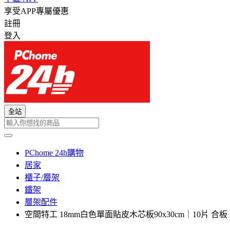
享受APP專屬優惠
註冊
登入
全站
PChome 24h購物
居家
櫃子/層架
鐵架
層架配件
空間特工 18mm白色單面貼皮木芯板90x30cm｜10片 合