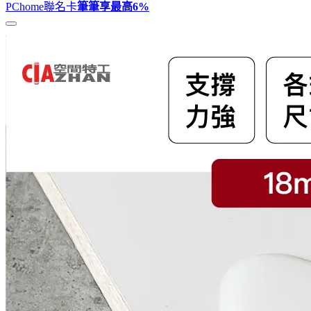
PChome聯名卡
筆筆享最高
6%