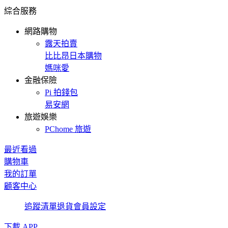
綜合服務
網路購物
露天拍賣
比比昂日本購物
媽咪愛
金融保險
Pi 拍錢包
易安網
旅遊娛樂
PChome 旅遊
最近看過
購物車
我的訂單
顧客中心
追蹤清單
退貨
會員設定
下載 APP