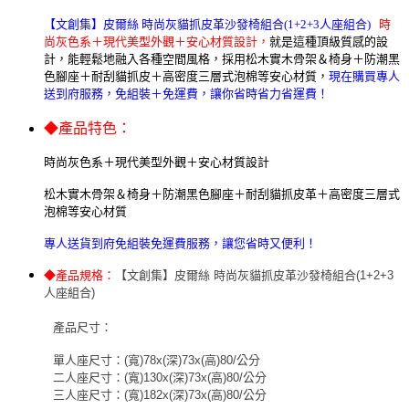
【文創集】
皮爾絲 時尚灰貓抓皮革沙發椅組合(1+2+3人座組合)
時
尚灰色系＋現代美型外觀＋安心材質設計，
就是這種頂級質感的設
計，能輕鬆地融入各種空間風格，採用松木實木骨架＆椅身＋防潮黑
色腳座＋耐刮貓抓皮＋高密度三層式泡棉等安心材質
，
現在購買專人
送到府服務，免組裝＋免運費，讓你省時省力省運費！
◆產品特色：
時尚灰色系＋現代美型外觀＋安心材質設計
松木實木骨架＆椅身＋防潮黑色腳座＋耐刮貓抓皮革＋高密度三層式
泡棉等安心材質
專人送貨到府免組裝免運費服務，讓您省時又便利
！
◆
產品規
格：
【文創集】
皮爾絲 時尚灰貓抓皮革沙發椅組合(1+2+3
人座組合)
產品尺寸：
單人座尺寸：(寬)78x(深)73x(高)80/公分
二人座尺寸：(寬)130x(深)73x(高)80/公分
三人座尺寸：(寬)182x(深)73x(高)80/公分