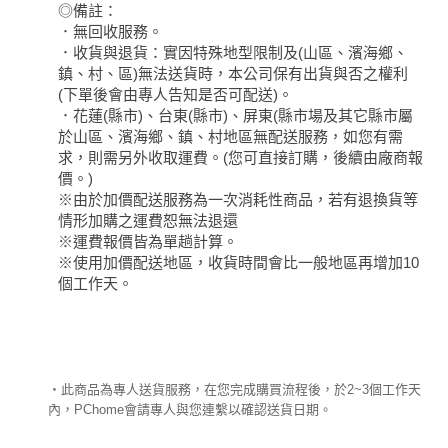
◎備註：
．無回收服務。
．收貨與退貨：實因特殊地型限制及(山區、濱海鄉、
鎮、村、區)無法送貨時，本公司保有出貨與否之權利
(下單後會由專人告知是否可配送)。
．花蓮(縣市)、台東(縣市)、屏東(縣市場及其它縣市屬
於山區、濱海鄉、鎮、村地區無配送服務，如您有需
求，則需另外收取運費。(您可直接訂購，後續由廠商報
價。)
※由於加價配送服務為一次消耗性商品，若有退換貨等
情形加購之運費恕無法退還
※運費報價皆為單趟計算。
※使用加價配送地區，收貨時間會比一般地區再增加10
個工作天。
‧此商品為專人送貨服務，在您完成購買流程後，於2~3個工作天
內，PChome會請專人與您連繫以確認送貨日期。