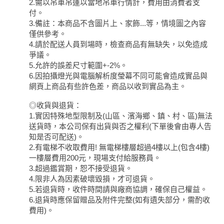
2.需以吊車吊運以當地吊車行情計，費用由消費者支
付。
3.備註：本商品不含圖片上、家飾...等，情境圖之內容
僅供參考。
4.請於配送人員到場時，檢查商品有無缺失，以免造成
爭議。
5.允許的誤差尺寸範圍+-2%。
6.因拍攝燈光與電腦解析度瑩幕不同可能會造成實品與
網頁上商品有些許色差，商品以收到實品為主。
◎收貨與退貨：
1.實因特殊地型限制及(山區、濱海鄉、鎮、村、區)無法
送貨時，本公司保有出貨與否之權利(下單後會由專人告
知是否可配送)。
2.有電梯不收取費用! 無電梯樓層超過4樓以上(包含4樓)
一樓層費用200元，現場支付給服務員。
3.超過鑑賞期，恕不接受退貨。
4.限非人為因素破壞毀損，才可退貨。
5.若退貨時，收件時間請與廠商協調，確保自己權益。
6.退貨時應保留贈品及附件完整(如有遺失部分，需酌收
費用)。