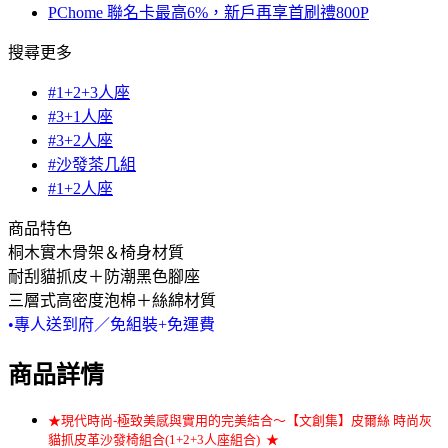
PChome 聯名卡最高6%，新戶再享首刷禮800P
搜尋更多
#1+2+3人座
#3+1人座
#3+2人座
#沙發茶几組
#1+2人座
商品特色
桐木實木骨架＆椅身材質
耐刮貓抓皮＋防潮黑色腳座
三層式高密度泡棉＋絲綿材質
•專人送到府／免組裝+免運費
商品詳情
★現代時尚-極致美感與實用的完美結合～
【文創集】
皮爾絲 時尚灰
貓抓皮革沙發椅組合(1+2+3人座組合)
★