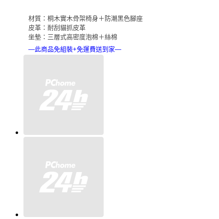
材質：桐木實木骨架椅身＋防潮黑色腳座
皮革：耐刮貓抓皮革
坐墊：三層式高密度泡棉＋絲棉
—此商品免組裝+免運費送到家—