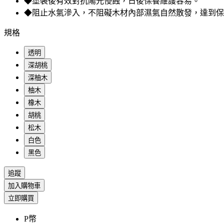
◆塗裝後有效對抗陽光侵蝕，日後保養維護容易。
◆阻止水氣滲入，不阻礙木材內部濕氣自然散發，達到保
規格
透明
深胡桃
深柚木
柚木
橡木
胡桃
松木
白色
黑色
追蹤
加入購物車
立即購買
P幣