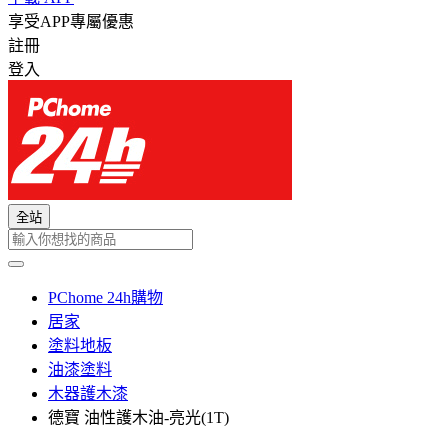
享受APP專屬優惠
註冊
登入
全站
PChome 24h購物
居家
塗料地板
油漆塗料
木器護木漆
德寶 油性護木油-亮光(1T)