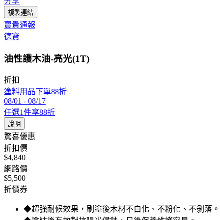
分享
複製連結
賣貴通報
德寶
油性護木油-亮光(1T)
折扣
塗料用品下單88折
08/01
-
08/17
任選1件享88折
說明
驚喜優惠
折扣價
$4,840
網路價
$5,500
折價券
◆超強耐候效果，刷塗後木材不白化、不粉化、不剝落。