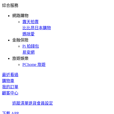
綜合服務
網路購物
露天拍賣
比比昂日本購物
媽咪愛
金融保險
Pi 拍錢包
易安網
旅遊娛樂
PChome 旅遊
最近看過
購物車
我的訂單
顧客中心
追蹤清單
退貨
會員設定
下載 APP