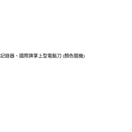
o專用記錄器、國際牌掌上型電鬍刀 (顏色隨機)