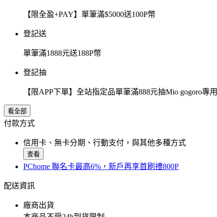
【限全盈+PAY】單筆滿$5000送100P幣
登記送
單筆滿1888元送188P幣
登記抽
【限APP下單】全站指定品單筆滿888元抽Mio gogor
看全部
付款方式
信用卡、無卡分期、行動支付，與其他多種方式
查看
PChome 聯名卡最高6%，新戶再享首刷禮800P
配送資訊
廠商出貨
本商品不受24h到貨限制