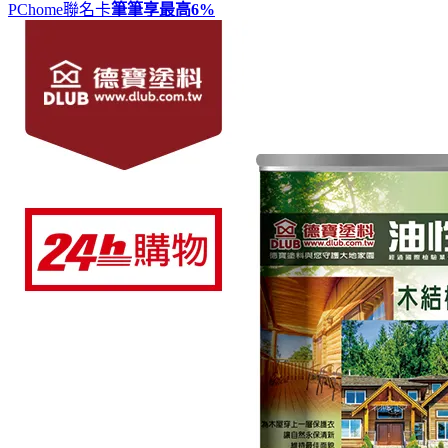
PChome聯名卡
筆筆享最高
6%