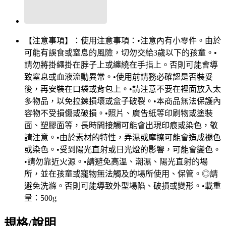
【注意事項】：使用注意事項：•注意內有小零件。由於
可能有誤食或窒息的風險，切勿交給3歲以下的孩童。•
請勿將掛繩掛在脖子上或纏繞在手指上。否則可能會導
致窒息或血液流動異常。•使用前請務必確認是否裝妥
後，再安裝在口袋或背包上。•請注意不要在裡面放入太
多物品，以免拉鍊損壞或盒子破裂。•本商品無法保護內
容物不受損傷或破損。•照片、廣告紙等印刷物或塗裝
面、塑膠面等，長時間接觸可能會出現印痕或染色，敬
請注意。•由於素材的特性，弄濕或摩擦可能會造成褪色
或染色。•受到陽光直射或日光燈的影響，可能會變色。
•請勿靠近火源。•請避免高溫、潮濕、陽光直射的場
所，並在孩童或寵物無法觸及的場所使用、保管。◎請
避免洗滌。否則可能導致外型場陷、破損或變形。•載重
量：500g
規格/說明