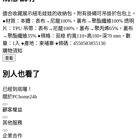
適合收藏展示絨毛娃娃的收納包。附有掛繩可吊掛於包包上。
●材質：本體：表布→尼龍100%，裏布→聚酯纖維100% 透明
片：TPU 吊帶：表布→尼龍100%，裏布→聚丙烯65%，裏布
→聚酯纖維35% ●規格：苔綠 約寬110×高160×深70 mm，數
量：1入 ●產地：柬埔寨 ●條碼：4550583855130
購物須知
查看
別人也看了
已經到底囉！
關於PChome24h
顧客權益
其他服務
企業合作