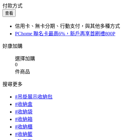
付款方式
查看
信用卡、無卡分期、行動支付，與其他多種方式
PChome 聯名卡最高6%，新戶再享首刷禮800P
好康加購
選擇加購
0
件商品
搜尋更多
#吊掛展示收納包
#收納盒
#收納袋
#收納箱
#收納櫃
#收納籃