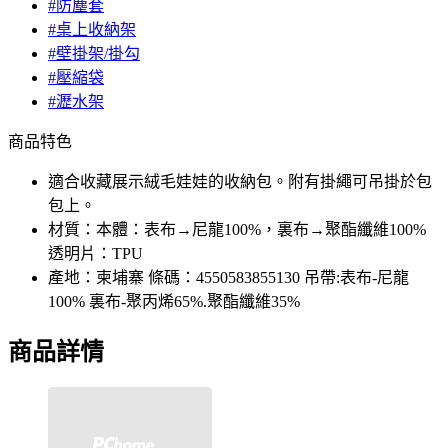
#防塵套
#桌上收納架
#壁掛架/掛勾
#壓縮袋
#瀝水架
商品特色
適合收藏展示絨毛娃娃的收納包。附有掛繩可吊掛於包
包上。
材質：本體：表布→尼龍100%，裏布→聚酯纖維100%
透明片：TPU
產地：柬埔寨 條碼：4550583855130 吊帶:表布-尼龍
100% 裏布-聚丙烯65%.聚酯纖維35%
商品詳情