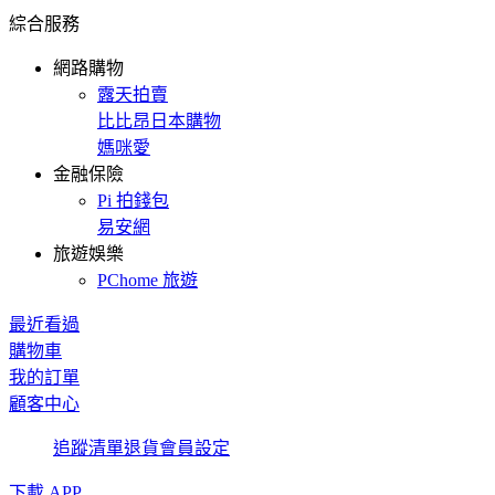
綜合服務
網路購物
露天拍賣
比比昂日本購物
媽咪愛
金融保險
Pi 拍錢包
易安網
旅遊娛樂
PChome 旅遊
最近看過
購物車
我的訂單
顧客中心
追蹤清單
退貨
會員設定
下載 APP