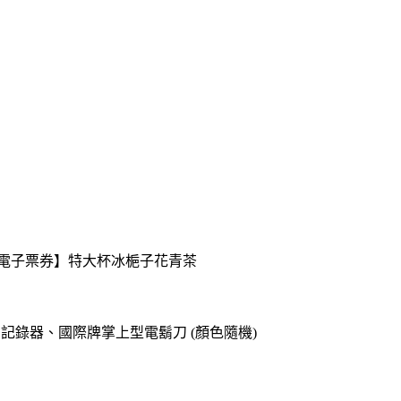
送【電子票券】特大杯冰梔子花青茶
o專用記錄器、國際牌掌上型電鬍刀 (顏色隨機)