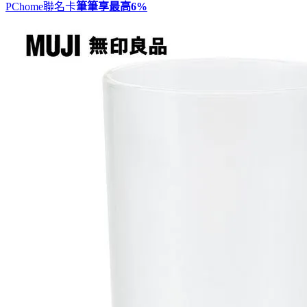
PChome聯名卡
筆筆享最高
6%