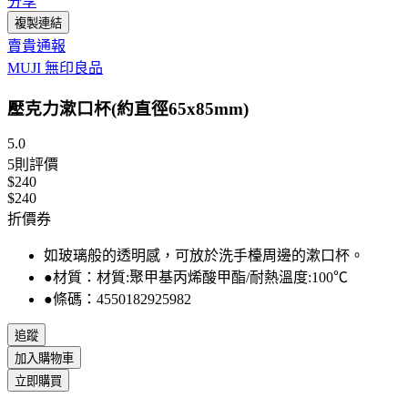
分享
複製連結
賣貴通報
MUJI 無印良品
壓克力漱口杯(約直徑65x85mm)
5.0
5
則評價
$240
$240
折價券
如玻璃般的透明感，可放於洗手檯周邊的漱口杯。
●材質：材質:聚甲基丙烯酸甲酯/耐熱溫度:100℃
●條碼：4550182925982
追蹤
加入購物車
立即購買