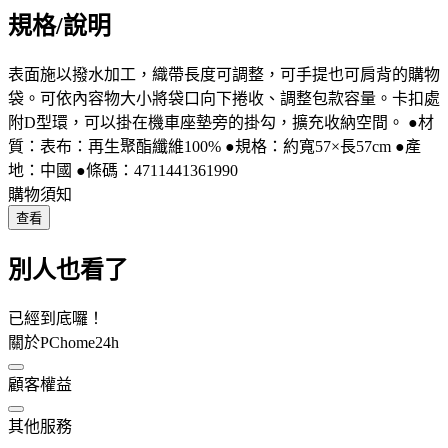
規格/說明
表面施以撥水加工，織帶長度可調整，可手提也可肩背的購物
袋。可依內容物大小將袋口向下捲收、調整包款容量。卡扣處
附D型環，可以掛在機車座墊旁的掛勾，擴充收納空間。 ●材
質：表布：再生聚酯纖維100% ●規格：約寬57×長57cm ●產
地：中國 ●條碼：4711441361990
購物須知
查看
別人也看了
已經到底囉！
關於PChome24h
顧客權益
其他服務