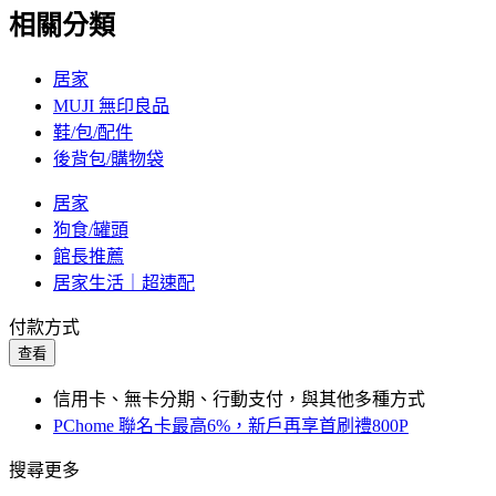
相關分類
居家
MUJI 無印良品
鞋/包/配件
後背包/購物袋
居家
狗食/罐頭
館長推薦
居家生活｜超速配
付款方式
查看
信用卡、無卡分期、行動支付，與其他多種方式
PChome 聯名卡最高6%，新戶再享首刷禮800P
搜尋更多