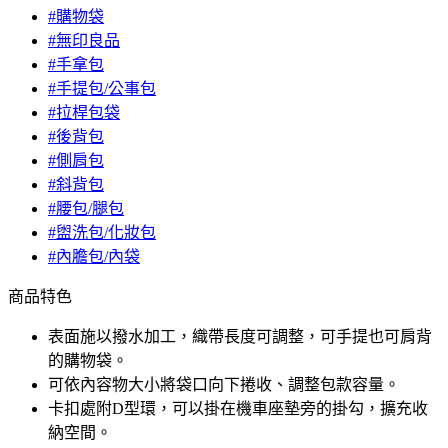
#購物袋
#無印良品
#手拿包
#手提包/公事包
#拉桿包袋
#後背包
#側肩包
#斜背包
#腰包/腿包
#盥洗包/化妝包
#內膽包/內袋
商品特色
表面施以撥水加工，織帶長度可調整，可手提也可肩背
的購物袋。
可依內容物大小將袋口向下捲收、調整包款容量。
卡扣處附D型環，可以掛在機車座墊旁的掛勾，擴充收
納空間。