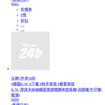
$665
折價券
P幣
折扣
任選1件享58折
#韓國K.W. #下著 #秋冬穿搭 #春夏穿搭
K.W. 現貨天絲抽繩垂墜感闊腿休閒長褲(涼感褲/牛仔褲/
輕薄)
$499