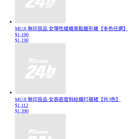
MUJI 無印良品 女彈性綾織寬鬆錐形褲【多色任選】
$1,190
$1,190
MUJI 無印良品 女高密度斜紋織打褶裙【共3色】
$1,112
$1,390