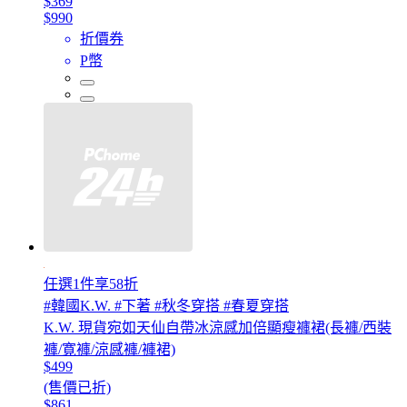
$369
$990
折價券
P幣
任選1件享58折
#韓國K.W. #下著 #秋冬穿搭 #春夏穿搭
K.W. 現貨宛如天仙自帶冰涼感加倍顯瘦褲裙(長褲/西裝
褲/寛褲/涼感褲/褲裙)
$499
(售價已折)
$861