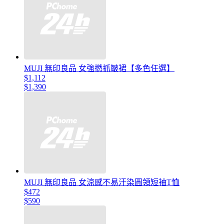
MUJI 無印良品 女強撚抓皺裙【多色任選】
$1,112
$1,390
MUJI 無印良品 女涼感不易汗染圓領短袖T恤
$472
$590