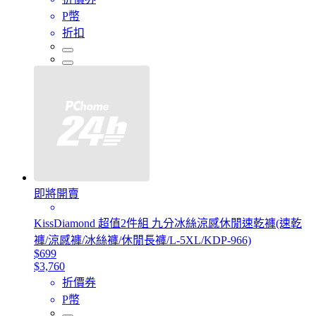
P幣
折扣
即將開賣
KissDiamond 超值2件組 九分冰絲涼感休閒速乾褲(速乾
褲/涼感褲/冰絲褲/休閒長褲/L-5XL/KDP-966)
$699
$3,760
折價券
P幣