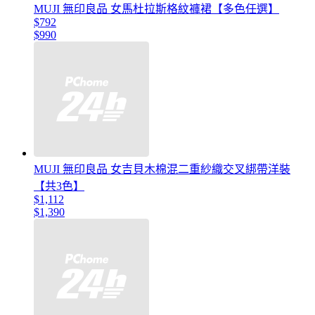
MUJI 無印良品 女馬杜拉斯格紋褲裙【多色任選】
$792
$990
MUJI 無印良品 女吉貝木棉混二重紗織交叉綁帶洋裝
【共3色】
$1,112
$1,390