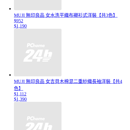
MUJI 無印良品 女水洗平織布襯衫式洋裝【共3色】
$952
$1,190
MUJI 無印良品 女吉貝木棉混二重紗織長袖洋裝【共4
色】
$1,112
$1,390