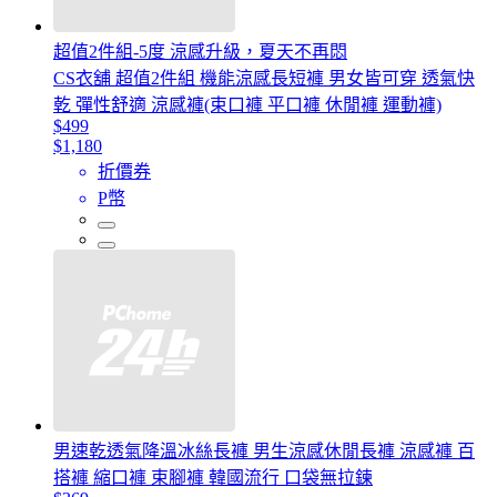
超值2件組-5度 涼感升級，夏天不再悶
CS衣舖 超值2件組 機能涼感長短褲 男女皆可穿 透氣快
乾 彈性舒適 涼感褲(束口褲 平口褲 休閒褲 運動褲)
$499
$1,180
折價券
P幣
男速乾透氣降溫冰絲長褲 男生涼感休閒長褲 涼感褲 百
搭褲 縮口褲 束腳褲 韓國流行 口袋無拉鍊