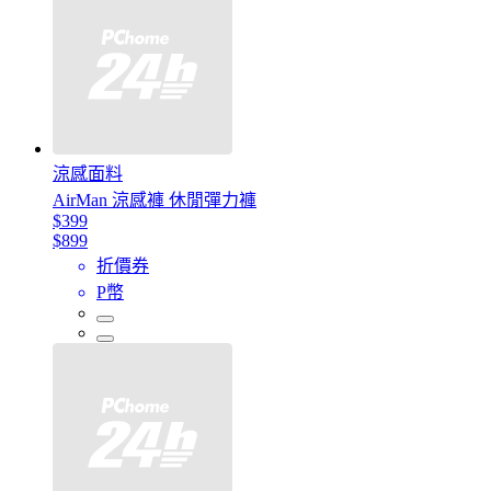
涼感面料
AirMan 涼感褲 休閒彈力褲
$399
$899
折價券
P幣