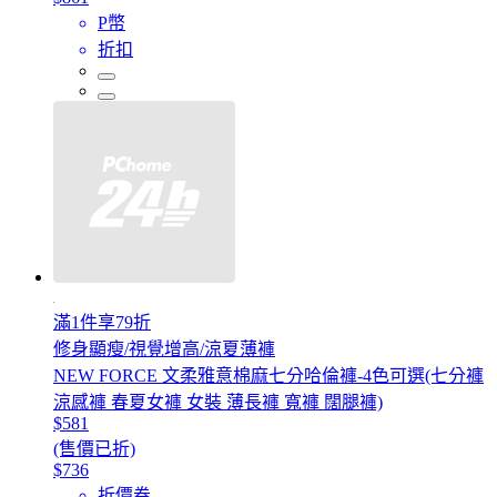
P幣
折扣
滿1件享79折
修身顯瘦/視覺增高/涼夏薄褲
NEW FORCE 文柔雅意棉麻七分哈倫褲-4色可選(七分褲
涼感褲 春夏女褲 女裝 薄長褲 寬褲 闊腿褲)
$581
(售價已折)
$736
折價券