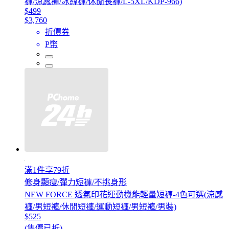
褲/涼感褲/冰絲褲/休閒長褲/L-5XL/KDP-966)
$499
$3,760
折價券
P幣
滿1件享79折
修身顯瘦/彈力短褲/不挑身形
NEW FORCE 透氣印花運動機能輕量短褲-4色可選(涼感
褲/男短褲/休閒短褲/運動短褲/男短褲/男裝)
$525
(售價已折)