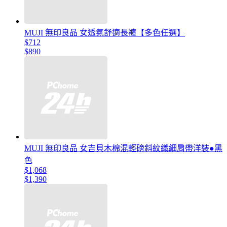
MUJI 無印良品 女透氣舒適長褲【多色任選】
$712
$890
MUJI 無印良品 女吉貝木棉混輕磅斜紋織細肩帶洋裝●黑
色
$1,068
$1,390