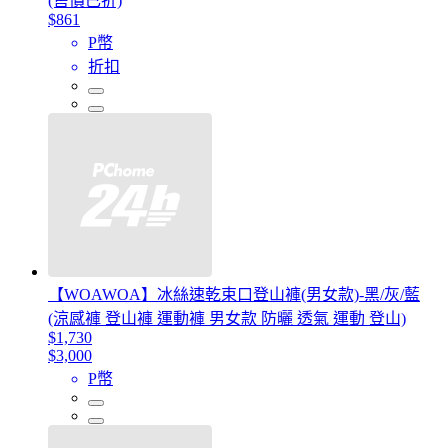
(售價已折)
$861
P幣
折扣
【WOAWOA】冰絲速乾束口登山褲(男女款)-黑/灰/藍
(涼感褲 登山褲 運動褲 男女款 防曬 透氣 運動 登山)
$1,730
$3,000
P幣