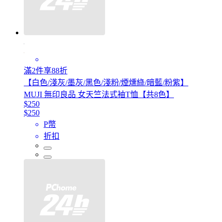
滿2件享88折
【白色/淺灰/墨灰/黑色/淺粉/煙燻綠/暗藍/粉紫】
MUJI 無印良品 女天竺法式袖T恤【共8色】
$250
$250
P幣
折扣