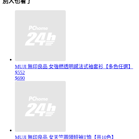
別人也看了
MUJI 無印良品 女強撚透明感法式袖套衫【多色任選】
$552
$690
MUJI 無印良品 女天竺圓領短袖T恤【共10色】