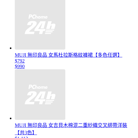
MUJI 無印良品 女馬杜拉斯格紋褲裙【多色任選】
$792
$990
MUJI 無印良品 女吉貝木棉混二重紗織交叉綁帶洋裝
【共3色】