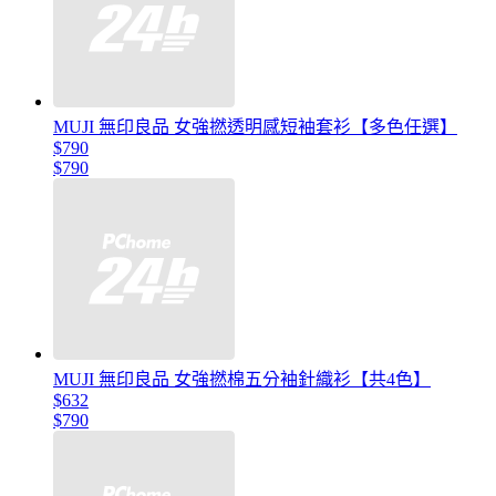
MUJI 無印良品 女強撚透明感短袖套衫【多色任選】
$790
$790
MUJI 無印良品 女強撚棉五分袖針織衫【共4色】
$632
$790