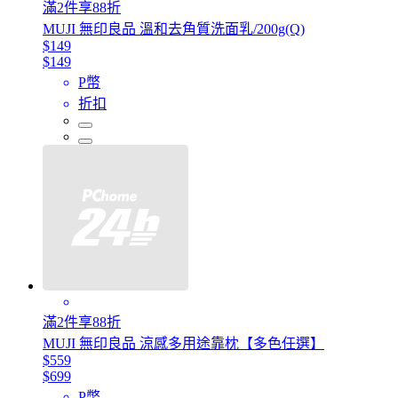
滿2件享88折
MUJI 無印良品 溫和去角質洗面乳/200g(Q)
$149
$149
P幣
折扣
滿2件享88折
MUJI 無印良品 涼感多用途靠枕【多色任選】
$559
$699
P幣