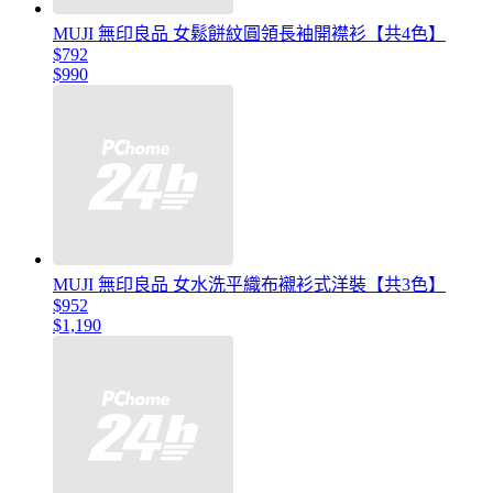
MUJI 無印良品 女鬆餅紋圓領長袖開襟衫【共4色】
$792
$990
MUJI 無印良品 女水洗平織布襯衫式洋裝【共3色】
$952
$1,190