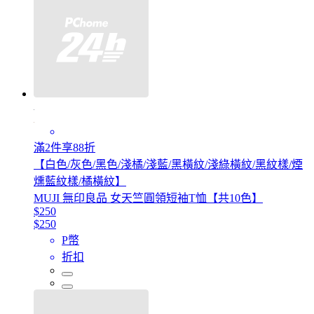
滿2件享88折
【白色/灰色/黑色/淺橘/淺藍/黑橫紋/淺綠橫紋/黑紋樣/煙
燻藍紋樣/橘橫紋】
MUJI 無印良品 女天竺圓領短袖T恤【共10色】
$250
$250
P幣
折扣