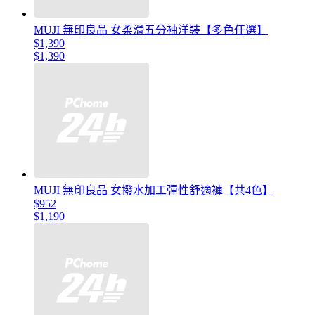
MUJI 無印良品 女柔滑五分袖洋裝【多色任選】
$1,390
$1,390
MUJI 無印良品 女撥水加工彈性舒適褲【共4色】
$952
$1,190