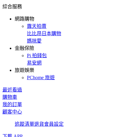
綜合服務
網路購物
露天拍賣
比比昂日本購物
媽咪愛
金融保險
Pi 拍錢包
易安網
旅遊娛樂
PChome 旅遊
最近看過
購物車
我的訂單
顧客中心
追蹤清單
退貨
會員設定
下載 APP