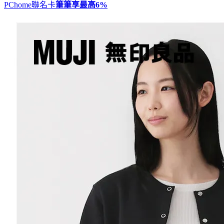
PChome聯名卡
筆筆享最高
6%