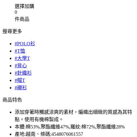
選擇加購
0
件商品
搜尋更多
#POLO衫
#T恤
#大學T
#背心
#針織衫
#帽T
#襯衫
商品特色
添加穿著時觸感涼爽的素材，編織出細緻的質感為其特
點。使用有機棉製成。
本體:棉53%,聚酯纖維47%,羅紋:棉72%,聚酯纖維28%
產地:越南、條碼:4548076061557