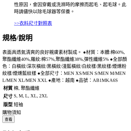
性原因，會因穿戴或洗滌時的摩擦而起毛、起毛球。此
時請儘快以除毛球器等保養。
>>衣料尺寸對照表
規格/說明
表面具透氣清爽的良好親膚素材製成。 ●材質：本體:棉60%,
聚酯纖維40%,羅紋:棉57%,聚酯纖維38%,彈性纖維5% ●全部顏
色：白橫紋/深灰橫紋/黑橫紋/淺藍橫紋/白紋樣/黑紋樣/煙燻粉
紋樣/煙燻藍紋樣 ●全部尺寸：MEN XS/MEN S/MEN M/MEN
L/MEN XL/MEN XXL ●產地：越南 ●品號：AB1MKA6S
材質
棉, 聚酯纖維
S, M, L, XL, 2XL
尺寸
版型
短袖
購物須知
查看