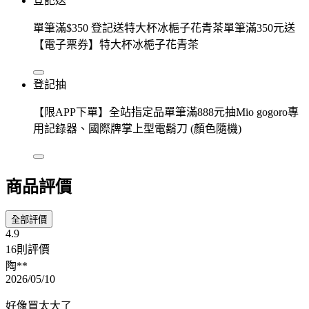
登記送
單筆滿$350 登記送特大杯冰梔子花青茶單筆滿350元送
【電子票券】特大杯冰梔子花青茶
登記抽
【限APP下單】全站指定品單筆滿888元抽Mio gogoro專
用記錄器、國際牌掌上型電鬍刀 (顏色隨機)
商品評價
全部評價
4.9
16則評價
陶**
2026/05/10
好像買太大了