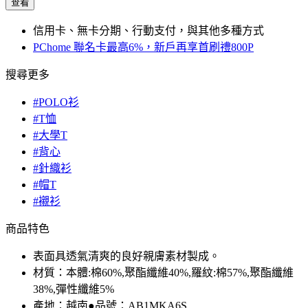
查看
信用卡、無卡分期、行動支付，與其他多種方式
PChome 聯名卡最高6%，新戶再享首刷禮800P
搜尋更多
#POLO衫
#T恤
#大學T
#背心
#針織衫
#帽T
#襯衫
商品特色
表面具透氣清爽的良好親膚素材製成。
材質：本體:棉60%,聚酯纖維40%,羅紋:棉57%,聚酯纖維
38%,彈性纖維5%
產地：越南●品號：AB1MKA6S