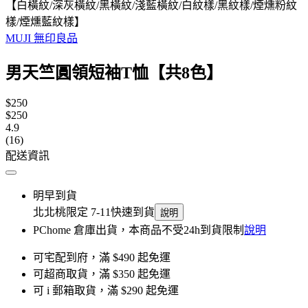
【白橫紋/深灰橫紋/黑橫紋/淺藍橫紋/白紋樣/黑紋樣/煙燻粉紋
樣/煙燻藍紋樣】
MUJI 無印良品
男天竺圓領短袖T恤【共8色】
$250
$250
4.9
(16)
配送資訊
明早到貨
北北桃限定 7-11快速到貨
說明
PChome 倉庫出貨，本商品不受24h到貨限制
說明
可宅配到府，滿 $490 起免運
可超商取貨，滿 $350 起免運
可 i 郵箱取貨，滿 $290 起免運