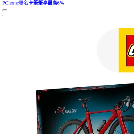
PChome聯名卡
筆筆享最高
6%