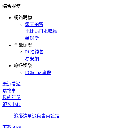
綜合服務
網路購物
露天拍賣
比比昂日本購物
媽咪愛
金融保險
Pi 拍錢包
易安網
旅遊娛樂
PChome 旅遊
最近看過
購物車
我的訂單
顧客中心
追蹤清單
退貨
會員設定
下載 APP