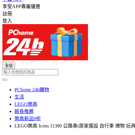
享受APP專屬優惠
註冊
登入
全站
PChome 24h購物
生活
LEGO樂高
館長推薦
樂高新品9折
LEGO樂高 Icons 11380 公路車(居家擺設 自行車 禮物 玩具