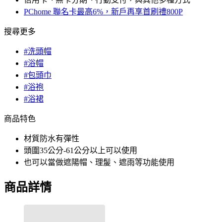
PChome 聯名卡最高6%，新戶再享首刷禮800P
搜尋更多
#洗頭帽
#浴帽
#包頭巾
#浴袍
#浴裙
商品特色
材質防水有彈性
頭圍35公分-61公分以上可以使用
也可以當做遮陽帽、理髲、遮雨等功能使用
商品詳情