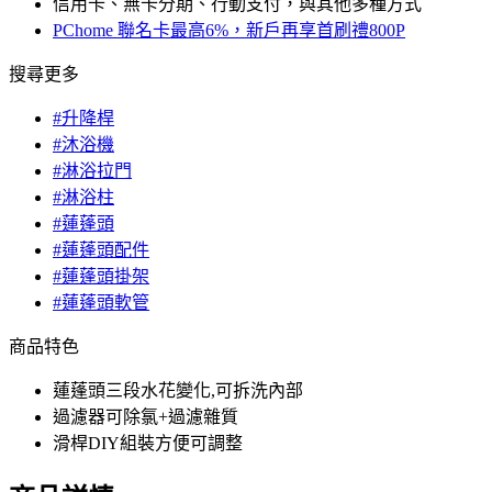
信用卡、無卡分期、行動支付，與其他多種方式
PChome 聯名卡最高6%，新戶再享首刷禮800P
搜尋更多
#升降桿
#沐浴機
#淋浴拉門
#淋浴柱
#蓮蓬頭
#蓮蓬頭配件
#蓮蓬頭掛架
#蓮蓬頭軟管
商品特色
蓮蓬頭三段水花變化,可拆洗內部
過濾器可除氯+過濾雜質
滑桿DIY組裝方便可調整