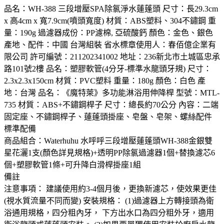
品名：WH-388 三段增壓SPA除氯淨水蓮蓬頭 尺寸：長29.3cm
x 高4cm x 寬7.9cm(噴頭寬度) 材質：ABS塑料、304不鏽鋼 重
量：190g 過濾器成份：PP濾棉, 亞硫酸鈣 顏色：金色、銀色
產地、配件：中國 台灣組裝 省水標章使用人：春佰億企業有
限公司 許可編號：211202341002 地址：236新北市土城區忠承
路101號2樓 品名：塑膠軟管(4分牙-標準水龍頭牙規) 尺寸：
2.3x2.3x150cm 材質：PVC塑料 重量：180g 顏色：白色 產
地：台灣 品名：《魔特萊》多功能淋浴用伸降桿 型號：MTL-
735 材質：ABS+不鏽鋼桿子 尺寸：總長約70公分 內容：二端
固定座、不鏽鋼桿子、蓮蓬頭掛座、皂盤、皂架、螺絲配件
標準配備
商品組合：Waterhuhu 水呼呼三段增壓蓮蓬頭WH-388金銀雙
星花灑1支(顏色詳見規格)+透明PP除氯過濾器1個+替換濾芯6
個+塑膠軟管1條+可升降白滑桿掛座1組
備註
注意事項： 建議使用約3-4個月後，更換新濾芯，使效果更佳
(視水質流量不同而變) 安裝規格： (1)過濾器上方轉接頭為衛
浴通用規格，四分粗內牙， 下方出水口為四分粗外牙，適用