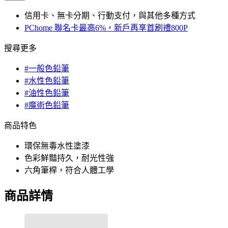
信用卡、無卡分期、行動支付，與其他多種方式
PChome 聯名卡最高6%，新戶再享首刷禮800P
搜尋更多
#一般色鉛筆
#水性色鉛筆
#油性色鉛筆
#魔術色鉛筆
商品特色
環保無毒水性塗漆
色彩鮮豔持久，耐光性強
六角筆桿，符合人體工學
商品詳情