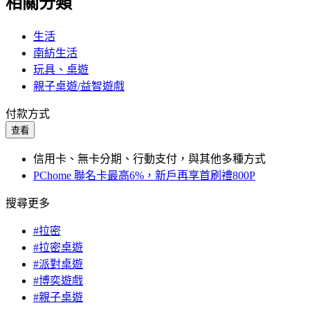
相關分類
生活
南紡生活
玩具、桌遊
親子桌遊/益智遊戲
付款方式
查看
信用卡、無卡分期、行動支付，與其他多種方式
PChome 聯名卡最高6%，新戶再享首刷禮800P
搜尋更多
#拉密
#拉密桌遊
#派對桌遊
#博奕遊戲
#親子桌遊