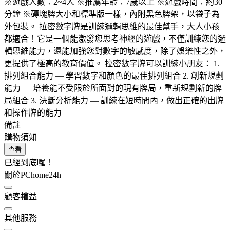
※遊戲人數：2~4人 ※推薦年齡：7歲以上 ※遊戲時間：約30
分鐘 ※磚塊牌大小和標準版一樣，內附黑色牌架，以袋子為
外包裝。 拉密數字牌是訓練邏輯思維的最佳幫手，大人小孩
都適合！它是一個能激發您思考神經的遊戲，不僅訓練您的邏
輯思維能力，還能加強您對數字的敏感度，除了娛樂性之外，
更提供了極高的教育價值。 拉密數字牌可以訓練小朋友： 1.
排列組合能力 — 學習數字和顏色的最佳排列組合 2. 創新規劃
能力 — 培養能不受限於所面對的現有牌局，重新規劃新的牌
局組合 3. 決斷分析能力 — 訓練在短時間內，做出正確的出牌
和操作牌的能力
備註
購物須知
查看
已經到底囉！
關於PChome24h
顧客權益
其他服務