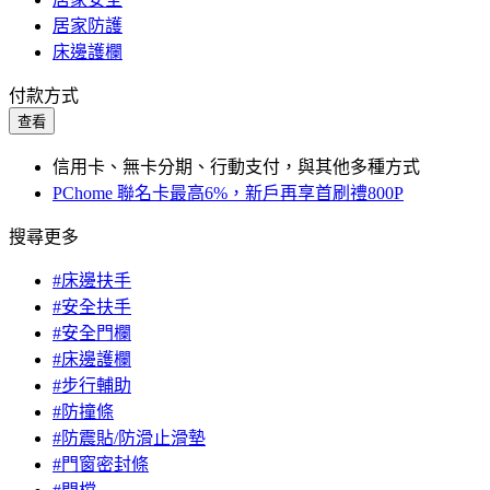
居家防護
床邊護欄
付款方式
查看
信用卡、無卡分期、行動支付，與其他多種方式
PChome 聯名卡最高6%，新戶再享首刷禮800P
搜尋更多
#床邊扶手
#安全扶手
#安全門欄
#床邊護欄
#步行輔助
#防撞條
#防震貼/防滑止滑墊
#門窗密封條