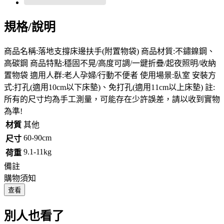
規格/說明
商品名稱:落地支撐床邊扶手(附置物袋) 商品材質:不鏽鎳鋼、
高碳鋼 商品特點:穩固不晃/高度可調/一鍵折疊/起夜照明/收納
置物袋 適用人群:老人孕婦/行動不便者 使用場景:臥室 安裝方
式:打孔(適用10cm以下床墊)、免打孔(適用11cm以上床墊) 註:
所有的尺寸均為手工測量，可能存在少許誤差，請以收到實物
為準!
材質
其他
60-90cm
尺寸
9.1-11kg
荷重
備註
購物須知
查看
別人也看了