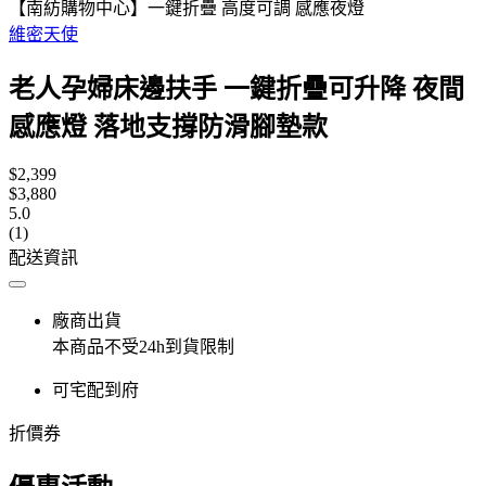
【南紡購物中心】一鍵折疊 高度可調 感應夜燈
維密天使
老人孕婦床邊扶手 一鍵折疊可升降 夜間
感應燈 落地支撐防滑腳墊款
$2,399
$3,880
5.0
(1)
配送資訊
廠商出貨
本商品不受24h到貨限制
可宅配到府
折價券