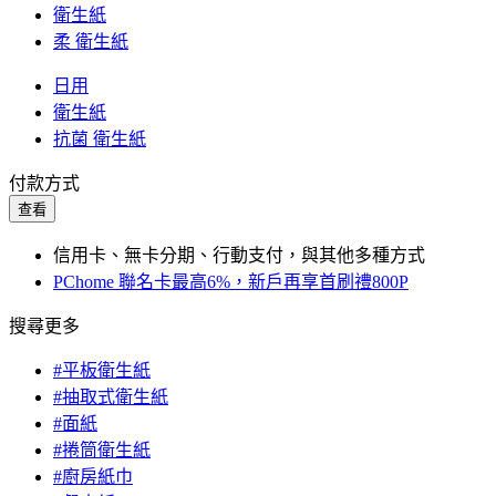
衛生紙
柔 衛生紙
日用
衛生紙
抗菌 衛生紙
付款方式
查看
信用卡、無卡分期、行動支付，與其他多種方式
PChome 聯名卡最高6%，新戶再享首刷禮800P
搜尋更多
#平板衛生紙
#抽取式衛生紙
#面紙
#捲筒衛生紙
#廚房紙巾