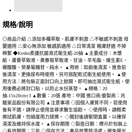
規格/說明
◎商品介紹 △添加多種萃取、肌膚不刺激 △不敏感不刺激 母
嬰適用 △安心無添加 敏感肌適用 △日常清潔 親膚舒適 不掉
棉絮 ◆Kesho柔護抗菌濕式衛生紙-20抽 ▲主要成分：木漿
紙、蘆薈萃取液、黃春菊萃取液、甘油、羊毛脂、維生素E、
檬酸酸、癸基葡糖苷、純水。 ▲用途：如廁後清潔，進食前
後清潔，更換尿布時使用，另可搭配乾式衛生紙使用。 ▲使
用方法：將包裝正面封口向上掀開，即可抽出濕式衛生紙，使
用後務必將封口貼，以防止水份蒸發。 ▲規格：20
抽-15x20cm±3 ▲數量：20張 產地：中國 進口商/委製商：兆
龍家品股份有限公司 ▲注意事項 ◇因個人膚質不同，若使用
後有不適，請停止使用並尋求醫生協助。 ◇使用時，請輕柔
擦拭肌膚，勿過度用力搓擦。 ◇開封後請緊閉盒蓋，以確保
清潔及維持保水度。 ▲保存期限 ◇製造日期：標示於包裝上
◇有效期限：三年 ◇保存方法：產品放置陰涼處，避免陽光