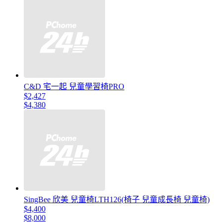
C&D 宅一起 兒童學習椅PRO
$2,427
$4,380
SingBee 欣美 兒童椅LTH126(椅子 兒童成長椅 兒童椅)
$4,400
$8,000