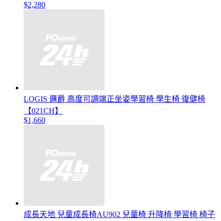
$2,280
LOGIS 邏爵 高度可調端正坐姿學習椅 學生椅 復健椅
【021CH】
$1,660
成長天地 兒童成長椅AU902 兒童椅 升降椅 學習椅 椅子