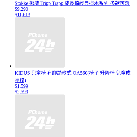
Stokke 挪威 Tripp Trapp 成長椅經典櫸木系列-多款可選
$9,290
$11,613
KIDUS 兒童椅 有腳踏款式 OA560(椅子 升降椅 兒童成
長椅)
$1,599
$2,599