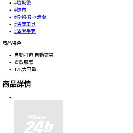
#垃圾袋
#抹布
#食物/食器清潔
#除塵工具
#清潔手套
商品特色
自動打包 自動鋪袋
靈敏感應
17L大容量
商品詳情