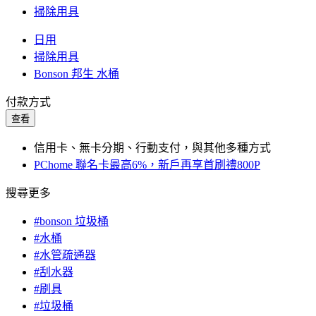
掃除用具
日用
掃除用具
Bonson 邦生 水桶
付款方式
查看
信用卡、無卡分期、行動支付，與其他多種方式
PChome 聯名卡最高6%，新戶再享首刷禮800P
搜尋更多
#bonson 垃圾桶
#水桶
#水管疏通器
#刮水器
#刷具
#垃圾桶