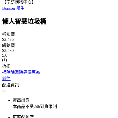
【南紡購物中心】
Bonson 邦生
懶人智慧垃圾桶
折扣價
$2,476
網路價
$2,580
5.0
(1)
折扣
掃除除濕除蟲優惠96
前往
配送資訊
廠商出貨
本商品不受24h到貨限制
可宅配到府