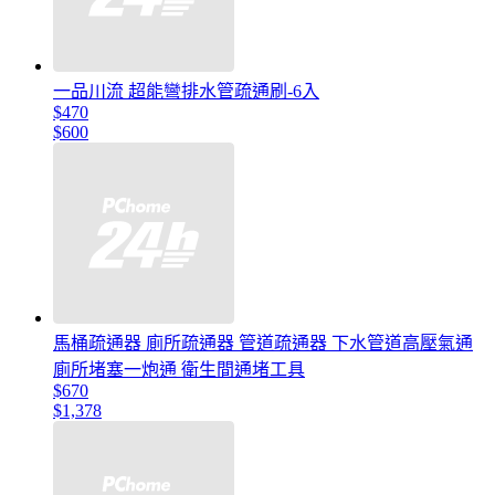
一品川流 超能彎排水管疏通刷-6入
$470
$600
馬桶疏通器 廁所疏通器 管道疏通器 下水管道高壓氣通
廁所堵塞一炮通 衛生間通堵工具
$670
$1,378