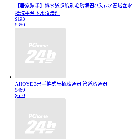
【居家幫手】排水道螺旋刷毛疏通器(3入) /水管堵塞水
槽洗手台下水道清理
$193
$350
AHOYE 3米手搖式馬桶疏通器 管道疏通器
$469
$610