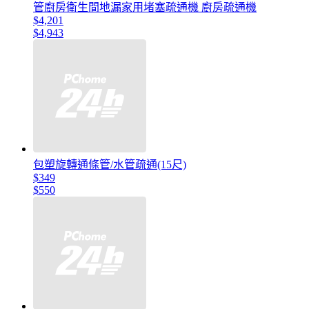
管廚房衛生間地漏家用堵塞疏通機 廚房疏通機
$4,201
$4,943
包塑旋轉通條管/水管疏通(15尺)
$349
$550