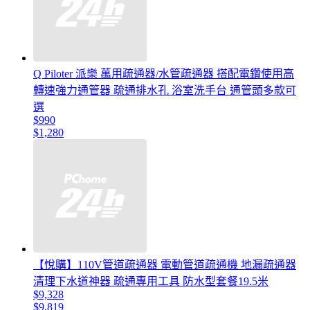
Q Piloter 派樂 萬用疏通器/水管疏通器 搭配電鑽使用高
轉速強力通管器 疏通排水孔 浴室洗手台 通管頭多款可
選
$990
$1,280
【悅購】110V管道疏通器 電動管道疏通機 地漏疏通器
清理下水道神器 疏通專用工具 防水型套餐19.5米
$9,328
$9,819