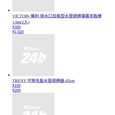
VICTORy 勝利 排水口加長型水管疏通彈簧夾取棒
1.6m(2入)
$399
$1,020
TRENY 可彎毛髮水管疏通器-45cm
$109
$209