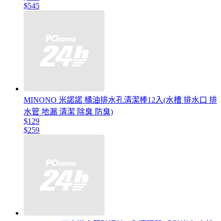
$545
MINONO 米諾諾 橘油排水孔清潔棒12入(水槽 排水口 排
水管 地漏 清潔 除臭 防臭)
$129
$259