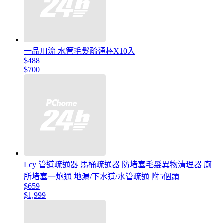
一品川流 水管毛髮疏通棒X10入
$488
$700
Lcy 管道疏通器 馬桶疏通器 防堵塞毛髮異物清理器 廁
所堵塞一炮通 地漏/下水道/水管疏通 附5個頭
$659
$1,999