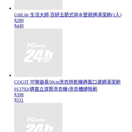
UdiLife 生活大師 百研五節式排水管疏通清潔刷(1入)
$289
$449
COGIT 可彎曲長50cm洗衣烘乾機通風口濾網清潔刷
913792(適直立滾筒洗衣機)洗衣槽縫隙刷
$398
$531