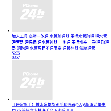
職人工具 高壓一砲通 水管疏通器 馬桶水管疏通 通水管
通管器 通馬桶 通水管神器 一炮通 馬桶堵塞 一砲通 疏通
器 鋼砲通 水管馬桶不通阻塞 通管神器 氣壓通管
$275
$357
【居家幫手】排水道螺旋刷毛疏通器(9入)8折限時優惠
中 /水管堵塞水槽洗手台下水道清理