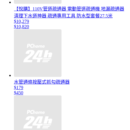
【悅購】110V管道疏通器 電動管道疏通機 地漏疏通器
清理下水道神器 疏通專用工具 防水型套餐27.5米
$10,279
$10,820
水管通條按壓式抓勾疏通器
$179
$450