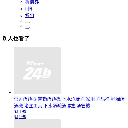
折價券
P幣
折扣
別人也看了
管道疏通器 電動疏通機 下水道疏通 家用 通馬桶 地漏疏
通機 堵塞工具 下水道疏通 電動通管機
$3,199
$3,999