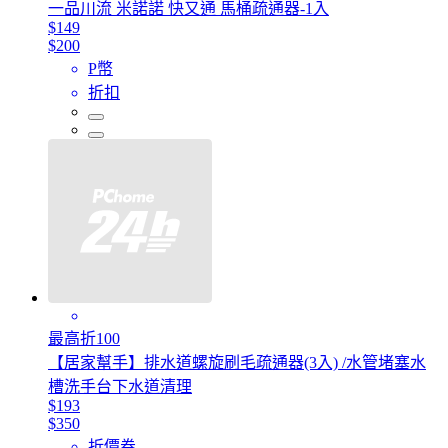
一品川流 米諾諾 快又通 馬桶疏通器-1入
$149
$200
P幣
折扣
最高折100
【居家幫手】排水道螺旋刷毛疏通器(3入) /水管堵塞水
槽洗手台下水道清理
$193
$350
折價券