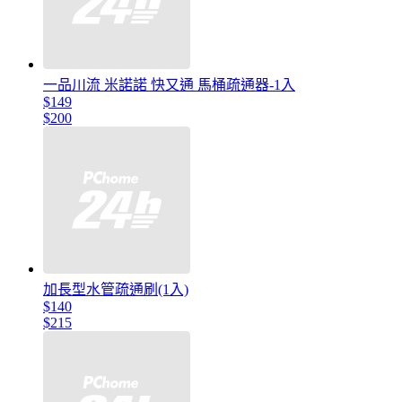
一品川流 米諾諾 快又通 馬桶疏通器-1入
$149
$200
加長型水管疏通刷(1入)
$140
$215