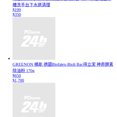
槽洗手台下水道清理
$199
$350
GREENON 橘能 德國Biofatex-Bioli Bac得立潔 神奇酵素
除油粉 170g
$650
$1,700