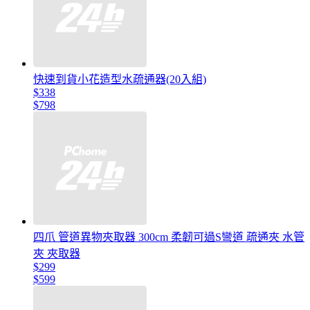
快速到貨小花造型水疏通器(20入組)
$338
$798
四爪 管道異物夾取器 300cm 柔韌可過S彎道 疏通夾 水管
夾 夾取器
$299
$599