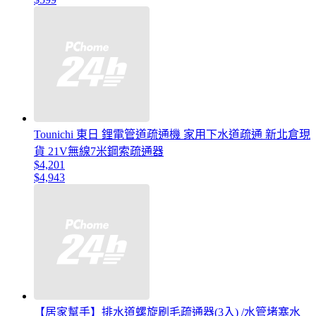
Tounichi 東日 鋰電管道疏通機 家用下水道疏通 新北倉現
貨 21V無線7米鋼索疏通器
$4,201
$4,943
【居家幫手】排水道螺旋刷毛疏通器(3入) /水管堵塞水