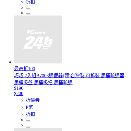
折扣
最高折100
巧巧 2入組B7003通便器(薄)台灣製 可拆裝 馬桶疏通器
馬桶吸盤 馬桶吸把 馬桶疏通
$190
$200
折價券
P幣
折扣