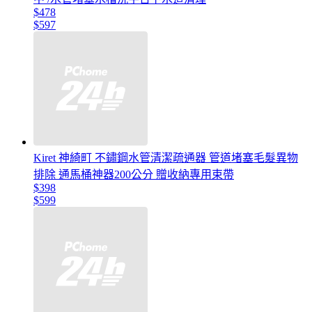
$478
$597
Kiret 神綺町 不鏽鋼水管清潔疏通器 管道堵塞毛髮異物
排除 通馬桶神器200公分 贈收納專用束帶
$398
$599