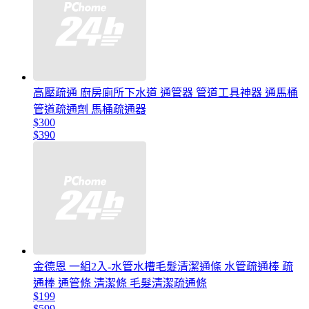
高壓疏通 廚房廁所下水道 通管器 管道工具神器 通馬桶
管道疏通劑 馬桶疏通器
$300
$390
金德恩 一組2入-水管水槽毛髮清潔通條 水管疏通棒 疏
通棒 通管條 清潔條 毛髮清潔疏通條
$199
$599