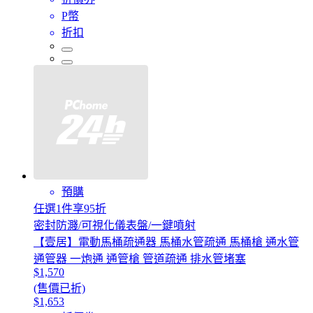
P幣
折扣
預購
任選1件享95折
密封防濺/可視化儀表盤/一鍵噴射
【壹居】電動馬桶疏通器 馬桶水管疏通 馬桶槍 通水管
通管器 一炮通 通管槍 管道疏通 排水管堵塞
$1,570
(售價已折)
$1,653