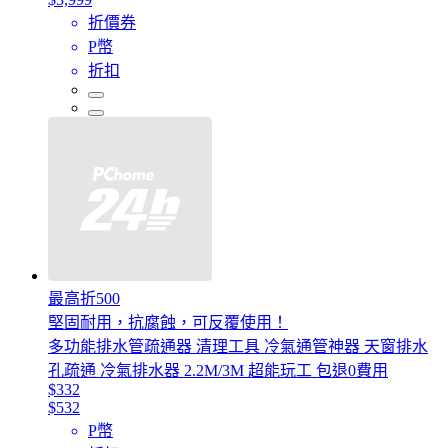
折價券
P幣
折扣
最高折500
堅固耐用，抗腐蝕，可反覆使用！
多功能排水管疏通器 清理工具 冷氣通管神器 天窗排水
孔疏通 冷氣排水器 2.2M/3M 超能玩工 包退0費用
$332
$532
P幣