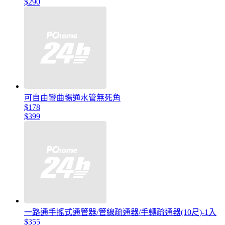
$290
可自由彎曲暢通水管無死角
$178
$399
一路通手搖式通管器/管線疏通器/手轉疏通器(10尺)-1入
$355