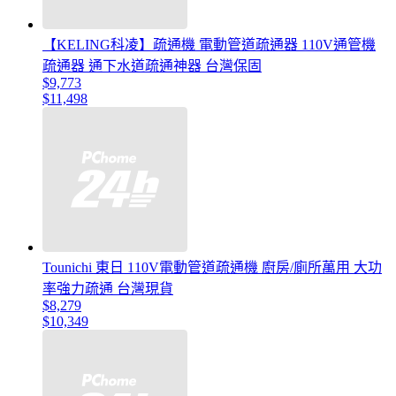
【KELING科凌】疏通機 電動管道疏通器 110V通管機
疏通器 通下水道疏通神器 台灣保固
$9,773
$11,498
Tounichi 東日 110V電動管道疏通機 廚房/廁所萬用 大功
率強力疏通 台灣現貨
$8,279
$10,349