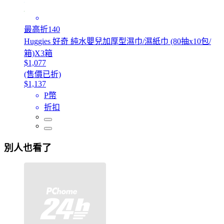
最高折140
Huggies 好奇 純水嬰兒加厚型濕巾/濕紙巾 (80抽x10包/
箱)X3箱
$1,077
(售價已折)
$1,137
P幣
折扣
別人也看了