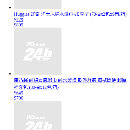
Huggies 好奇 迪士尼純水濕巾-加厚型 (70抽x2包x9串/箱)
$729
$899
康乃馨 純棉質感濕巾 純水製造 乾淨舒適 擦拭簡便 超厚
補充包 (80抽x12包/箱)
$649
$790