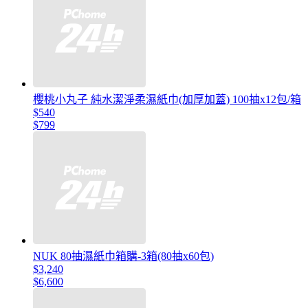
櫻桃小丸子 純水潔淨柔濕紙巾(加厚加蓋) 100抽x12包/箱
$540
$799
NUK 80抽濕紙巾箱購-3箱(80抽x60包)
$3,240
$6,600