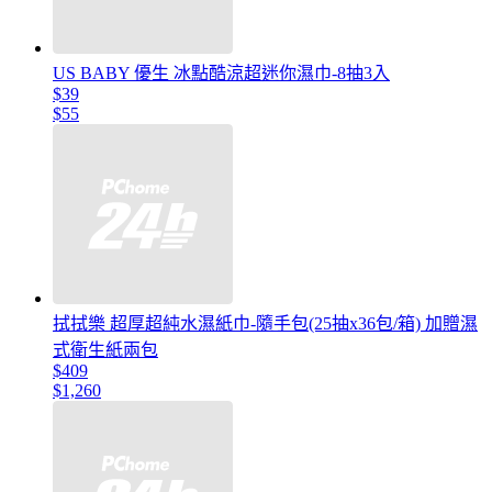
US BABY 優生 冰點酷涼超迷你濕巾-8抽3入
$39
$55
拭拭樂 超厚超純水濕紙巾-隨手包(25抽x36包/箱) 加贈濕
式衛生紙兩包
$409
$1,260