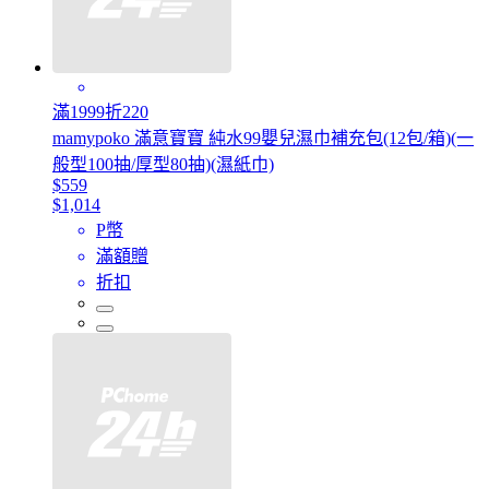
滿1999折220
mamypoko 滿意寶寶 純水99嬰兒濕巾補充包(12包/箱)(一
般型100抽/厚型80抽)(濕紙巾)
$559
$1,014
P幣
滿額贈
折扣