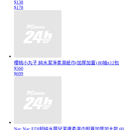
$138
$178
櫻桃小丸子 純水潔淨柔濕紙巾(加厚加蓋) 80抽x12包
$560
$699
Nac Nac EDI超純水嬰兒潔膚柔濕巾附蓋加厚加大款 60