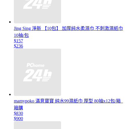
Jing Sing 淨新 【10包】 加厚純水柔濕巾 不刺激濕紙巾
10抽/包
$157
$236
mamypoko 滿意寶寶 純水99濕紙巾 厚型 80抽x12包/箱_
箱購
$830
$900