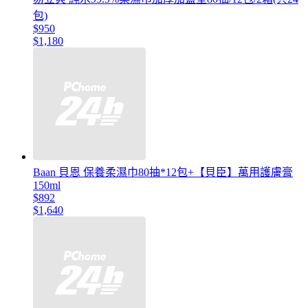
包)
$950
$1,180
Baan 貝恩 保養柔濕巾80抽*12包+【貝臣】萬用護膚膏
150ml
$892
$1,640