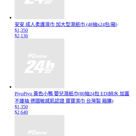
安安 成人柔護濕巾 加大型濕紙巾 (48抽x24包/箱)
$1,350
$2,136
PiyoPiyo 黃色小鴨 嬰兒濕紙巾(80抽24包 EDI純水 加蓋
不連抽 德國敏感肌認證 寶寶濕巾 台灣製 箱購)
$1,350
$2,640