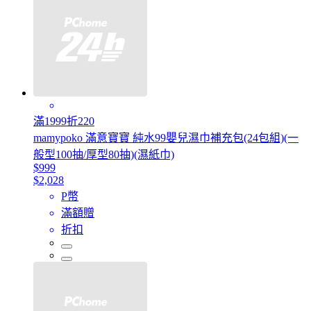
滿1999折220
mamypoko 滿意寶寶 純水99嬰兒濕巾補充包(24包組)(一
般型100抽/厚型80抽)(濕紙巾)
$999
$2,028
P幣
滿額贈
折扣