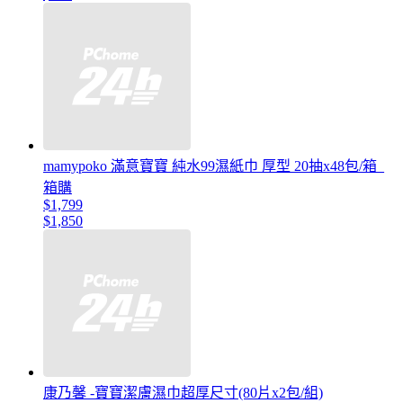
mamypoko 滿意寶寶 純水99濕紙巾 厚型 20抽x48包/箱_
箱購
$1,799
$1,850
康乃馨 -寶寶潔膚濕巾超厚尺寸(80片x2包/組)