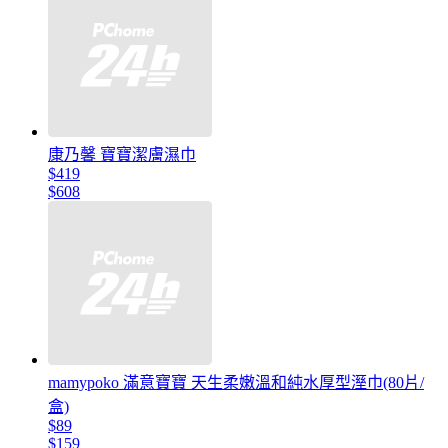
康乃馨 寶寶潔膚濕巾
$419
$608
mamypoko 滿意寶寶 天生柔嫩溫和純水厚型溼巾(80片/
盒)
$89
$159