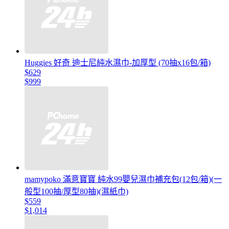
Huggies 好奇 迪士尼純水濕巾-加厚型 (70抽x16包/箱)
$629
$999
mamypoko 滿意寶寶 純水99嬰兒濕巾補充包(12包/箱)(一
般型100抽/厚型80抽)(濕紙巾)
$559
$1,014