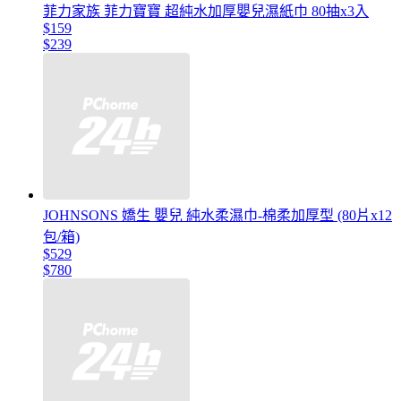
菲力家族 菲力寶寶 超純水加厚嬰兒濕紙巾 80抽x3入
$159
$239
JOHNSONS 嬌生 嬰兒 純水柔濕巾-棉柔加厚型 (80片x12
包/箱)
$529
$780