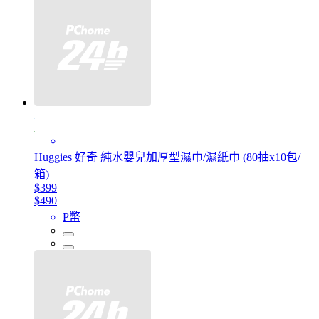
Huggies 好奇 純水嬰兒加厚型濕巾/濕紙巾 (80抽x10包/
箱)
$399
$490
P幣