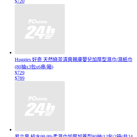
$720
Huggies 好奇 天然綠茶清爽親膚嬰兒加厚型濕巾/濕紙巾
(80抽x3包x6串/箱)
$729
$789
易立爽 純水99.9%柔濕巾加厚加蓋型80抽/12包/2箱(共24