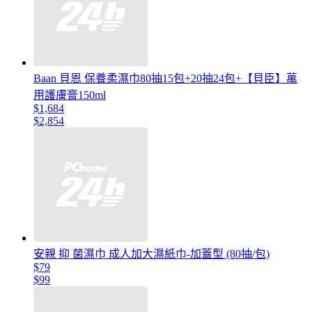
Baan 貝恩 保養柔濕巾80抽15包+20抽24包+【貝臣】萬
用護膚膏150ml
$1,684
$2,854
安親 抑 菌濕巾 成人加大濕紙巾-加蓋型 (80抽/包)
$79
$99