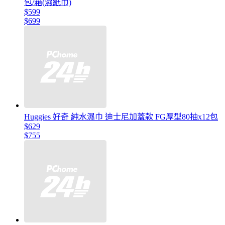
包/箱(濕紙巾)
$599
$699
Huggies 好奇 純水濕巾 迪士尼加蓋款 FG厚型80抽x12包
$629
$755