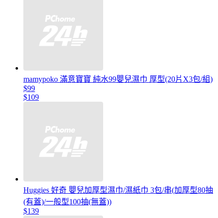
mamypoko 滿意寶寶 純水99嬰兒濕巾 厚型(20片X3包/組)
$99
$109
Huggies 好奇 嬰兒加厚型濕巾/濕紙巾 3包/串(加厚型80抽
(有蓋)/一般型100抽(無蓋))
$139