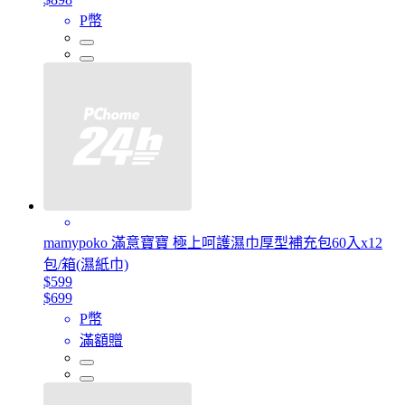
P幣
mamypoko 滿意寶寶 極上呵護濕巾厚型補充包60入x12
包/箱(濕紙巾)
$599
$699
P幣
滿額贈