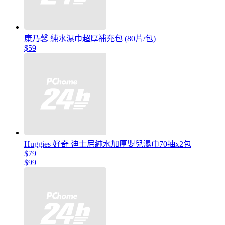
康乃馨 純水濕巾超厚補充包 (80片/包)
$59
Huggies 好奇 迪士尼純水加厚嬰兒濕巾70抽x2包
$79
$99