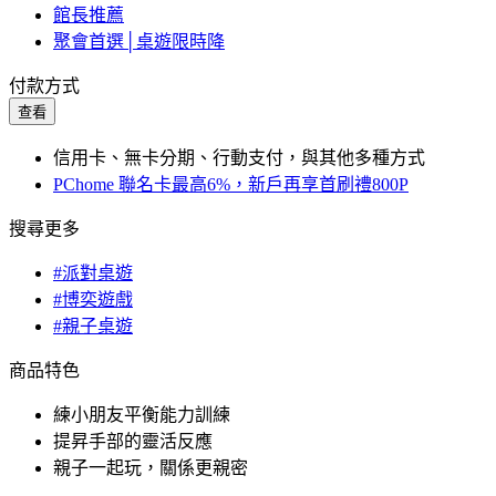
館長推薦
聚會首選│桌遊限時降
付款方式
查看
信用卡、無卡分期、行動支付，與其他多種方式
PChome 聯名卡最高6%，新戶再享首刷禮800P
搜尋更多
#派對桌遊
#博奕遊戲
#親子桌遊
商品特色
練小朋友平衡能力訓練
提昇手部的靈活反應
親子一起玩，關係更親密