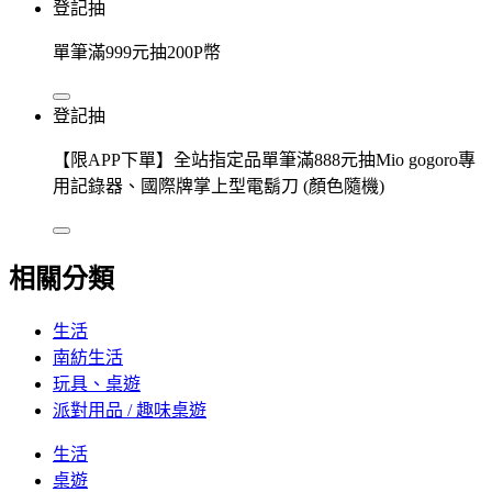
登記抽
單筆滿999元抽200P幣
登記抽
【限APP下單】全站指定品單筆滿888元抽Mio gogoro專
用記錄器、國際牌掌上型電鬍刀 (顏色隨機)
相關分類
生活
南紡生活
玩具、桌遊
派對用品 / 趣味桌遊
生活
桌遊