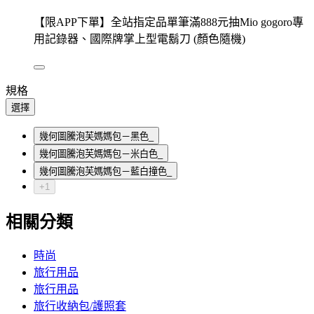
【限APP下單】全站指定品單筆滿888元抽Mio gogoro專
用記錄器、國際牌掌上型電鬍刀 (顏色隨機)
規格
選擇
幾何圖騰泡芙媽媽包－黑色_
幾何圖騰泡芙媽媽包－米白色_
幾何圖騰泡芙媽媽包－藍白撞色_
+1
相關分類
時尚
旅行用品
旅行用品
旅行收納包/護照套