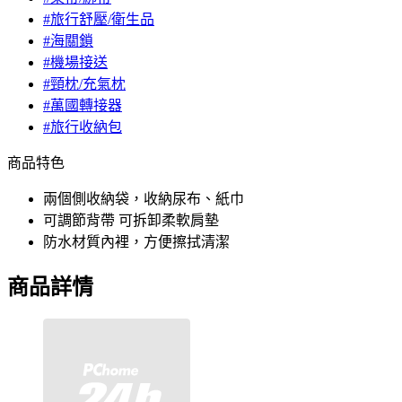
#旅行舒壓/衛生品
#海關鎖
#機場接送
#頸枕/充氣枕
#萬國轉接器
#旅行收納包
商品特色
兩個側收納袋，收納尿布、紙巾
可調節背帶 可拆卸柔軟肩墊
防水材質內裡，方便擦拭清潔
商品詳情