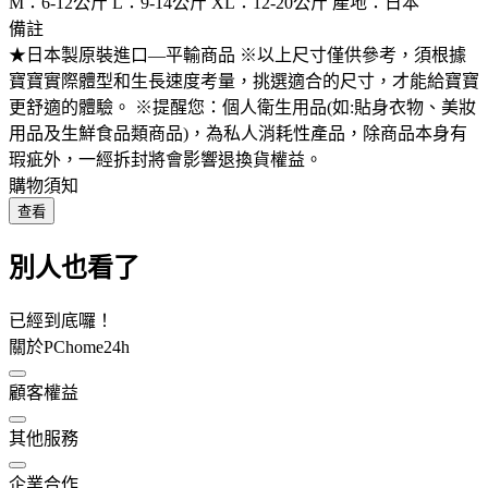
M：6-12公斤 L：9-14公斤 XL：12-20公斤 產地：日本
備註
★日本製原裝進口—平輸商品 ※以上尺寸僅供參考，須根據
寶寶實際體型和生長速度考量，挑選適合的尺寸，才能給寶寶
更舒適的體驗。 ※提醒您：個人衛生用品(如:貼身衣物、美妝
用品及生鮮食品類商品)，為私人消耗性產品，除商品本身有
瑕疵外，一經拆封將會影響退換貨權益。
購物須知
查看
別人也看了
已經到底囉！
關於PChome24h
顧客權益
其他服務
企業合作