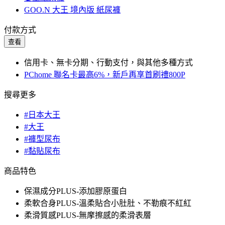
GOO.N 大王 境內版 紙尿褲
付款方式
查看
信用卡、無卡分期、行動支付，與其他多種方式
PChome 聯名卡最高6%，新戶再享首刷禮800P
搜尋更多
#日本大王
#大王
#褲型尿布
#黏貼尿布
商品特色
保濕成分PLUS-添加膠原蛋白
柔軟合身PLUS-溫柔貼合小肚肚、不勒痕不紅紅
柔滑質感PLUS-無摩擦感的柔滑表層