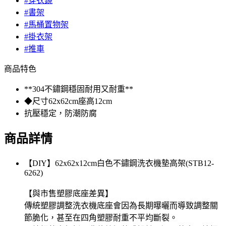
#穿衣鏡
#書架
#馬桶置物架
#掛衣架
#推車
商品特色
**304不鏽鋼穩固耐用又耐重**
◆尺寸62x62cm座高12cm
抗壓穩定，防潮防腐
商品詳情
【DIY】62x62x12cm白色不鏽鋼洗衣機墊高架(STB12-
6262)
【與市售塑膠底座差異】
傳統塑膠調整洗衣機底座會因為長期曝曬而導致調整關
節脆化，甚至在四角塑膠耐重不平均斷裂。