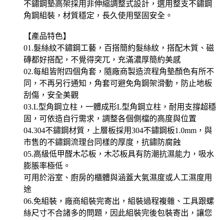
不鏽鋼墊高架採用非伸縮調整式設計，選用整支不鏽鋼
角鋼組裝，材質穩定，長久使用堅固安全。
【產品特色】
01.髮絲紋不鏽鋼工藝，百搭簡約髮絲紋，搭配木質、磁
磚都好搭配，不覺得突兀，充滿濃厚簡約美感
02.每組皆附四個角套，隨廠商製造流程角墊顏色有所不
同，不再另行通知，角套可避免角鋼架滑動，防止地板
刮傷，安全美觀
03.L型角鋼立柱，一體成形L型角鋼立柱，耐用支撐超穩
固，可依造自行需求，調整各個側檔的高度與位置
04.304不鏽鋼材質，上層板採用304不鏽鋼板1.0mm，與
市售的不鏽鋼流理台同樣的厚度，抗鏽防腐蝕
05.高級低甲醛木芯板，木芯板具有防潮抗濕能力，吸水
膨脹率極低。
可用於浴室、廚房的櫃體與涵蓋大氣濕度或人工濕度用
途
06.免組裝，廠商組裝完寄出，組裝過程複雜、工具跟螺
絲尺寸不合諸多的問題，因此組裝完後包裝寄出，讓您