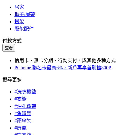
居家
櫃子/層架
鐵架
層架配件
付款方式
查看
信用卡、無卡分期、行動支付，與其他多種方式
PChome 聯名卡最高6%，新戶再享首刷禮800P
搜尋更多
#洗衣機墊
#衣櫥
#沖孔鐵架
#角鋼架
#雨傘架
#屏風