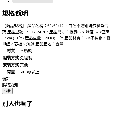
規格/說明
【商品規格】 產品名稱：62x62x12cm白色不鏽鋼洗衣機墊高
架 產品型號：STB12-6262 產品尺寸：板寬62 x 深度 62 x座高
12 cm (±1％) 產品重量：20 Kg±5％ 產品材質：304不鏽鋼、低
甲醛木芯板、角鋼 產品產地：臺灣
材質
不銹鋼
組裝方式
免組裝
安裝方式
其他
荷重
50.1kg以上
備註
購物須知
查看
別人也看了