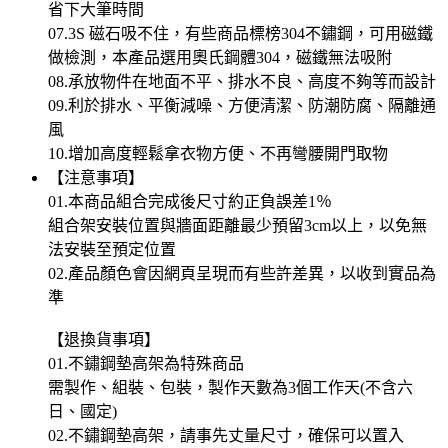
省下大筆時間
07.3S 磁石吸不住，有些商品標榜304不鏽鋼，可用磁鐵
做檢測，本產品選用奧氏鋼體304，磁鐵無法吸附
08.承放物件在地面不平、排水不良、高度不夠等而設計
09.利於排水、平衡減噪、方便清潔、防潮防腐、隔離通
風
10.增加高度輕鬆拿衣物方便、不再彎腰開門取物
【注意事項】
01.本商品組合完成後尺寸約正負誤差1％
組合架安裝位置與牆面距離最少預留3cm以上，以免無
法安裝至預定位置
02.產品顏色會因網頁呈現而有些許差異，以收到實品為
準
【退換貨事項】
01.不鏽鋼墊高架為特殊商品
需製作、組裝、包裝，製作天數為3個工作天(不含六
日、國定)
02.不鏽鋼墊高架，請事先丈量尺寸，確保可以置入