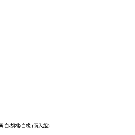
 白/胡桃/白橡 (兩入組)