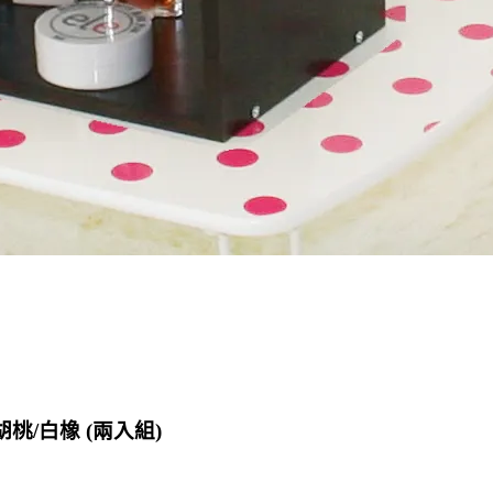
胡桃/白橡 (兩入組)