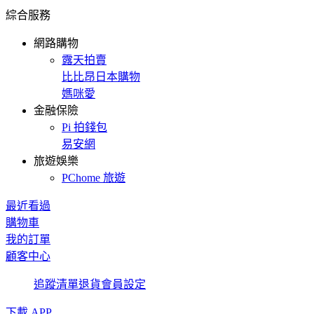
綜合服務
網路購物
露天拍賣
比比昂日本購物
媽咪愛
金融保險
Pi 拍錢包
易安網
旅遊娛樂
PChome 旅遊
最近看過
購物車
我的訂單
顧客中心
追蹤清單
退貨
會員設定
下載 APP