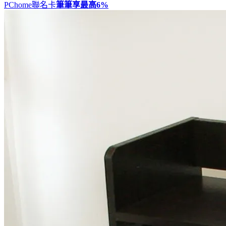
PChome聯名卡
筆筆享最高
6%