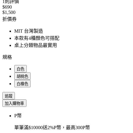
1
則評價
$690
$1,500
折價券
MIT 台灣製造
本款有4種顏色可搭配
桌上分類物品最實用
規格
白色
胡桃色
白橡色
追蹤
加入購物車
P幣
單筆滿$10000送2%P幣，最高300P幣