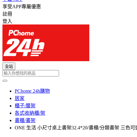
享受APP專屬優惠
註冊
登入
全站
PChome 24h購物
居家
櫃子/層架
各式收納櫃/架
書櫃/書架
ONE 生活 小尺寸桌上書架32.4*20/書櫃/分類書架 三色可選