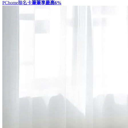
PChome聯名卡
筆筆享最高
6%