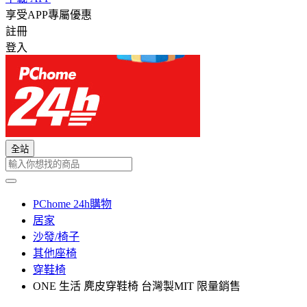
享受APP專屬優惠
註冊
登入
全站
PChome 24h購物
居家
沙發/椅子
其他座椅
穿鞋椅
ONE 生活 麂皮穿鞋椅 台灣製MIT 限量銷售