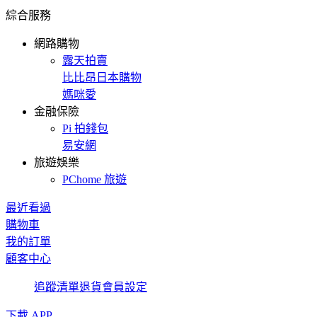
綜合服務
網路購物
露天拍賣
比比昂日本購物
媽咪愛
金融保險
Pi 拍錢包
易安網
旅遊娛樂
PChome 旅遊
最近看過
購物車
我的訂單
顧客中心
追蹤清單
退貨
會員設定
下載 APP