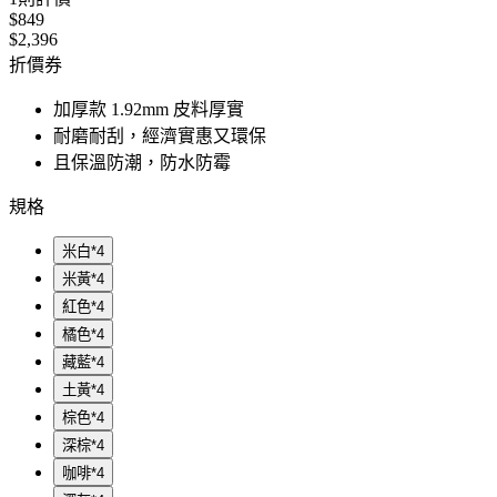
$849
$2,396
折價券
加厚款 1.92mm 皮料厚實
耐磨耐刮，經濟實惠又環保
且保溫防潮，防水防霉
規格
米白*4
米黃*4
紅色*4
橘色*4
藏藍*4
土黃*4
棕色*4
深棕*4
咖啡*4