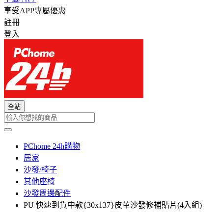
享受APP專屬優惠
註冊
登入
全站
PChome 24h購物
居家
沙發/椅子
其他座椅
沙發周邊配件
PU 快速到貨中款{30x137}皮革沙發修補貼片(4入組)