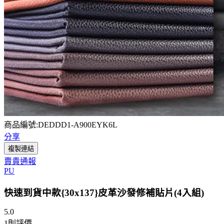
商品編號:DEDDD1-A900EYK6L
分享
複製連結
賣貴通報
PU
快速到貨中款{30x137}皮革沙發修補貼片(4入組)
5.0
1
則評價