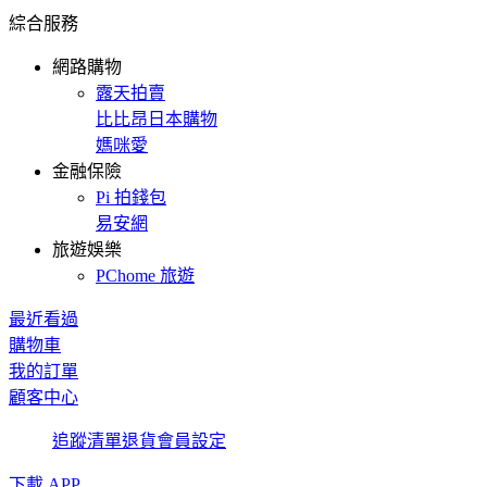
綜合服務
網路購物
露天拍賣
比比昂日本購物
媽咪愛
金融保險
Pi 拍錢包
易安網
旅遊娛樂
PChome 旅遊
最近看過
購物車
我的訂單
顧客中心
追蹤清單
退貨
會員設定
下載 APP