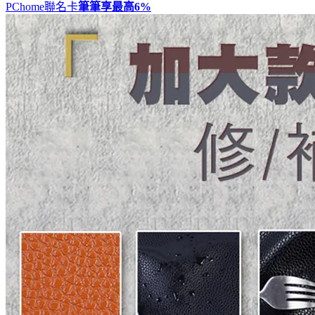
PChome聯名卡
筆筆享最高
6%