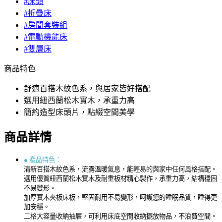
#床頭
#折疊床
#房間套裝組
#電動機能床
#雙層床
商品特色
舒適百搭木紋色系，與居家皆好搭配
選用紐西蘭松木實木，承重力高
簡約造型床頭片，點綴空間美學
商品詳情
●
產品特色：
清新百搭木紋色系，流露溫暖氣息，能輕易的與家中任何風格搭配。
選用優質紐西蘭松木實木及耐重板材精心製作，承重力高，結構穩固
不易變形。
加厚實木夾板床板，堅固耐用不易變形，呵護您的睡眠品質，睡得更
加安穩。
二格大容量收納抽屜，可利用床底空間收納擺放物品，不浪費空間。