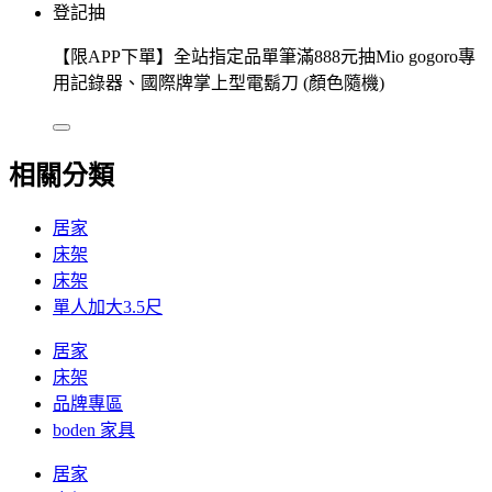
登記抽
【限APP下單】全站指定品單筆滿888元抽Mio gogoro專
用記錄器、國際牌掌上型電鬍刀 (顏色隨機)
相關分類
居家
床架
床架
單人加大3.5尺
居家
床架
品牌專區
boden 家具
居家