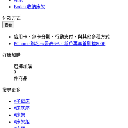
Boden 收納床架
付款方式
查看
信用卡、無卡分期、行動支付，與其他多種方式
PChome 聯名卡最高6%，新戶再享首刷禮800P
好康加購
選擇加購
0
件商品
搜尋更多
#子母床
#床底座
#床架
#床架組