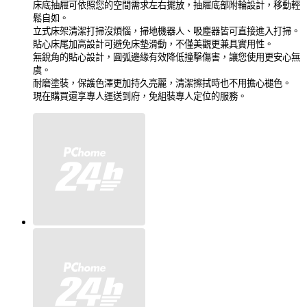
床底抽屜可依照您的空間需求左右擺放，抽屜底部附輪設計，移動輕
鬆自如。
立式床架清潔打掃沒煩惱，掃地機器人、吸塵器皆可直接進入打掃。
貼心床尾加高設計可避免床墊滑動，不僅美觀更兼具實用性。
無銳角的貼心設計，圓弧邊緣有效降低撞擊傷害，讓您使用更安心無
虞。
耐磨塗裝，保護色澤更加持久亮麗，清潔擦拭時也不用擔心褪色。
現在購買還享專人運送到府，免組裝專人定位的服務。