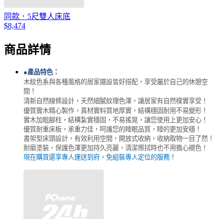
同款．5尺雙人床底
$8,474
商品詳情
●產品特色：
木紋色系與各種風格的居家擺設皆好搭配
，享受屬於自己的休憩空
間！
清新自然線條設計，天然細膩紋理色澤，讓居家有自然樸實享受！
優質實木精心製作，真材實料
質地厚實，
結構穩固耐用不易變形！
實木加粗腳柱，結構紮實穩固，不易搖晃，讓您
使用上更加安心
！
優質耐重床板，承重力佳，呵護您的睡眠品質，睡的更加安穩！
書架型床頭設計，有效利用空間，開放式收納，收納取物一目了然
！
耐磨塗裝，保護色澤更加持久亮麗，清潔擦拭時也不用擔心褪色！
現在購買還享專人運送到府，免組裝專人定位的服務！