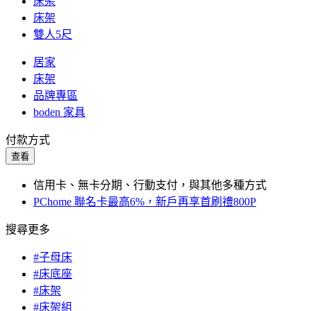
床架
床架
雙人5尺
居家
床架
品牌專區
boden 家具
付款方式
查看
信用卡、無卡分期、行動支付，與其他多種方式
PChome 聯名卡最高6%，新戶再享首刷禮800P
搜尋更多
#子母床
#床底座
#床架
#床架組