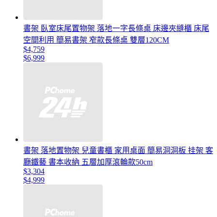
書架 臥室床尾置物架 落地一字長條桌 床邊夾縫櫃 床尾
空間利用 簡易書架 窄款長條桌 雙層120CM
$4,759
$6,999
書架 落地置物架 兒童書櫃 家用桌面 簡易洞洞板 挂架 客
廳鐵藝 書本收納 五層加厚滾輪款50cm
$3,304
$4,999