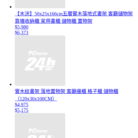
【木洸】50x25x166cm五層實木落地式書架 客廳儲物架
靠墻收納櫃 家用書櫃 儲物櫃 置物架
$5,980
$6,373
實木紋書架 落地置物架 客廳邊櫃 格子櫃 儲物櫃
（120x30x100CM）
$4,975
$5,175