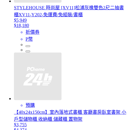
STYLEHOUSE 時尚屋 [XV11]松浦灰橡雙色2尺二抽書
櫃XV11-Y202-免運費/免組裝/書櫃
$5,949
$18,180
折價券
P幣
預購
【40x24x150cm】室內落地式書櫃 客廳書房臥室書架 小
戶型儲物櫃 收納櫃 儲藏櫃 置物架
$3,755
$4,374