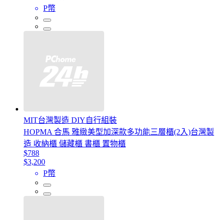
P幣
MIT台灣製造 DIY自行組裝
HOPMA 合馬 雅緻美型加深款多功能三層櫃(2入)台灣製
造 收納櫃 儲藏櫃 書櫃 置物櫃
$788
$3,200
P幣