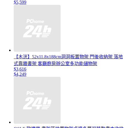
$5,599
【木洸】52x11.8x188cm洞洞板置物架 門後收納架 落地
式靠牆書架 客廳廚房辦公室多功能儲物架
$3,616
$4,249