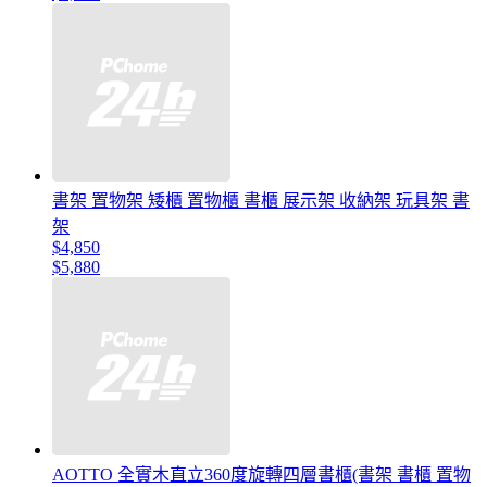
書架 置物架 矮櫃 置物櫃 書櫃 展示架 收納架 玩具架 書
架
$4,850
$5,880
AOTTO 全實木直立360度旋轉四層書櫃(書架 書櫃 置物