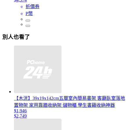
折價券
P幣
別人也看了
【木洸】39x19x142cm五層室內簡易書架 客廳臥室落地
置物架 家用靠牆收納架 儲物櫃 學生書籍收納神器
$1,946
$2,749