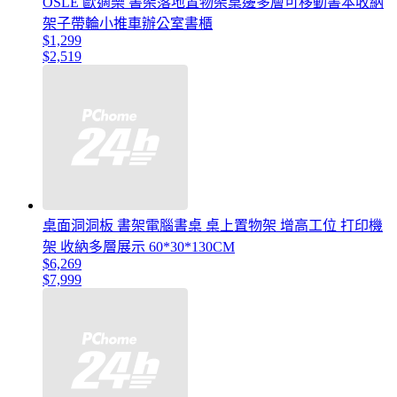
OSLE 歐適樂 書架落地置物架桌邊多層可移動書本收納
架子帶輪小推車辦公室書櫃
$1,299
$2,519
桌面洞洞板 書架電腦書桌 桌上置物架 增高工位 打印機
架 收納多層展示 60*30*130CM
$6,269
$7,999