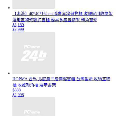
【木洸】40*40*162cm 牆角靠牆儲物櫃 客廳家用收納架
落地置物架簡約書櫃 簡易多層置物架 轉角書架
$3,189
$3,999
HOPMA 合馬 北歐風三層伸縮書櫃 台灣製造 收納置物
櫃 收藏轉角櫃 展示書架
$888
$2,998