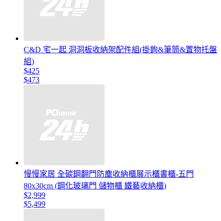
C&D 宅一起 洞洞板收納架配件組(掛鉤&筆筒&置物托盤
組)
$425
$473
慢慢家居 全碳鋼翻門防塵收納櫃展示櫃書櫃-五門
80x30cm (鋼化玻璃門 儲物櫃 鐵藝收納櫃)
$2,999
$5,499