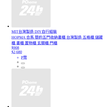
MIT台灣製造 DIY自行組裝
HOPMA 合馬 簡約五門收納書櫃 台灣製造 五格櫃 儲藏
櫃 書櫃 置物櫃 玄關櫃 門櫃
$908
$2,680
P幣