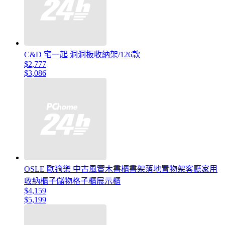
C&D 宅一起 洞洞板收納架/126款
$2,777
$3,086
OSLE 歐適樂 中古風實木書櫃書架落地置物架客廳家用
收納櫃子儲物格子櫃展示櫃
$4,159
$5,199