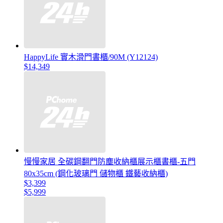
HappyLife 實木滑門書櫃/90M (Y12124)
$14,349
慢慢家居 全碳鋼翻門防塵收納櫃展示櫃書櫃-五門
80x35cm (鋼化玻璃門 儲物櫃 鐵藝收納櫃)
$3,399
$5,999