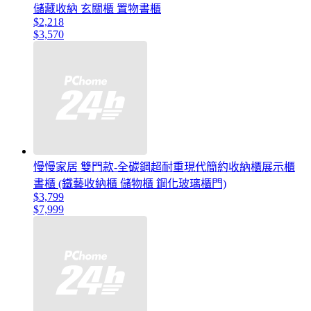
儲藏收納 玄關櫃 置物書櫃
$2,218
$3,570
慢慢家居 雙門款-全碳鋼超耐重現代簡約收納櫃展示櫃
書櫃 (鐵藝收納櫃 儲物櫃 鋼化玻璃櫃門)
$3,799
$7,999