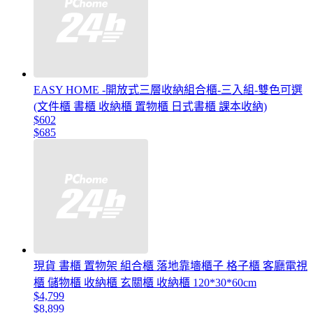
EASY HOME -開放式三層收納組合櫃-三入組-雙色可選
(文件櫃 書櫃 收納櫃 置物櫃 日式書櫃 課本收納)
$602
$685
現貨 書櫃 置物架 組合櫃 落地靠墻櫃子 格子櫃 客廳電視
櫃 儲物櫃 收納櫃 玄關櫃 收納櫃 120*30*60cm
$4,799
$8,899