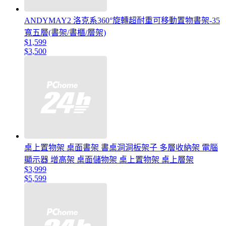
ANDYMAY2 洛克系360°旋轉超耐重可移動置物書架-35
寬五層(書架/書櫃/層架)
$1,599
$3,500
桌上置物架 桌面書架 書桌洞洞板架子 多層收納架 電腦
顯示器 增高架 桌面儲物架 桌上置物架 桌上層架
$3,999
$5,599