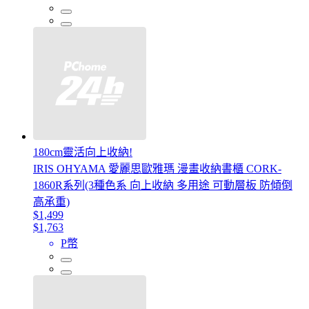
180cm靈活向上收納!
IRIS OHYAMA 愛麗思歐雅瑪 漫畫收納書櫃 CORK-
1860R系列(3種色系 向上收納 多用途 可動層板 防傾倒
高承重)
$1,499
$1,763
P幣