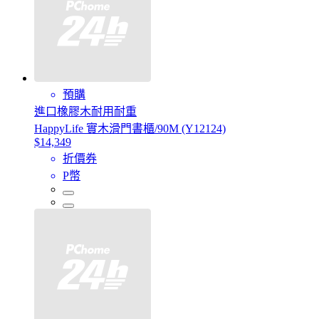
預購
進口橡膠木耐用耐重
HappyLife 實木滑門書櫃/90M (Y12124)
$14,349
折價券
P幣