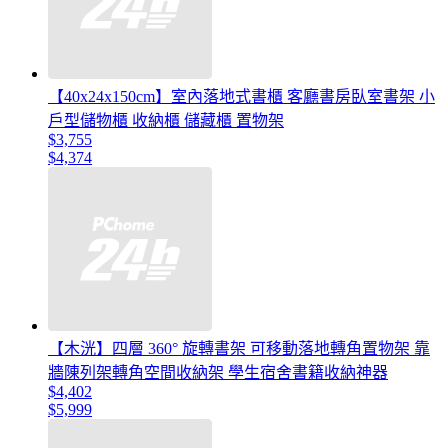
【40x24x150cm】室內落地式書櫃 客廳書房臥室書架 小
戶型儲物櫃 收納櫃 儲藏櫃 置物架
$3,755
$4,374
【木洸】四層 360° 旋轉書架 可移動落地轉角置物架 靠
牆陳列架轉角空間收納架 學生宿舍書籍收納神器
$4,402
$5,999