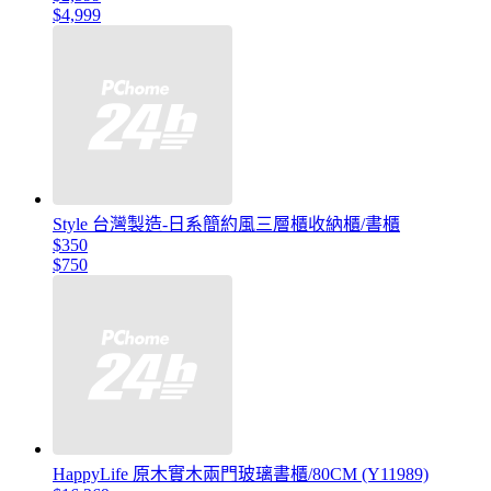
$4,999
Style 台灣製造-日系簡約風三層櫃收納櫃/書櫃
$350
$750
HappyLife 原木實木兩門玻璃書櫃/80CM (Y11989)