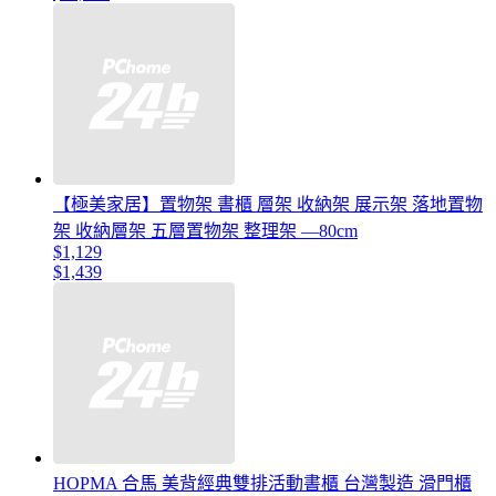
【極美家居】置物架 書櫃 層架 收納架 展示架 落地置物
架 收納層架 五層置物架 整理架 —80cm
$1,129
$1,439
HOPMA 合馬 美背經典雙排活動書櫃 台灣製造 滑門櫃