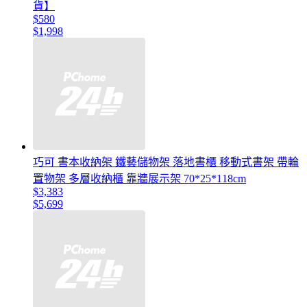
貨】
$580
$1,998
巧可 書本收納架 鐵藝儲物架 落地書櫃 移動式書架 帶輪
置物架 多層收納櫃 靠牆展示架 70*25*118cm
$3,383
$5,699