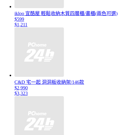
ikloo 宜酷屋 輕鬆收納木質四層櫃/書櫃(兩色可選)
$599
$1,211
C&D 宅一起 洞洞板收納架/146款
$2,990
$3,323