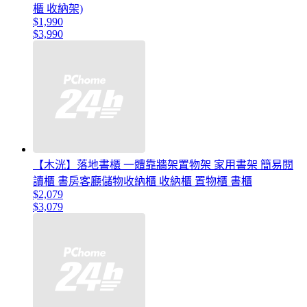
櫃 收納架)
$1,990
$3,990
【木洸】落地書櫃 一體靠牆架置物架 家用書架 簡易閱
讀櫃 書房客廳儲物收納櫃 收納櫃 置物櫃 書櫃
$2,079
$3,079