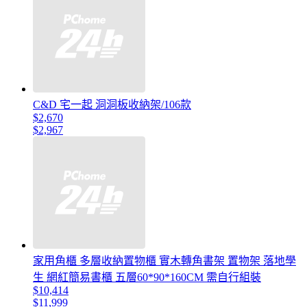
C&D 宅一起 洞洞板收納架/106款
$2,670
$2,967
家用角櫃 多層收納置物櫃 實木轉角書架 置物架 落地學
生 網紅簡易書櫃 五層60*90*160CM 需自行組裝
$10,414
$11,999