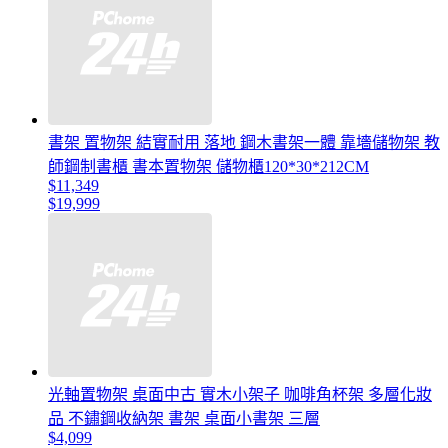
書架 置物架 結實耐用 落地 鋼木書架一體 靠墻儲物架 教
師鋼制書櫃 書本置物架 儲物櫃120*30*212CM
$11,349
$19,999
光軸置物架 桌面中古 實木小架子 咖啡角杯架 多層化妝
品 不鏽鋼收納架 書架 桌面小書架 三層
$4,099