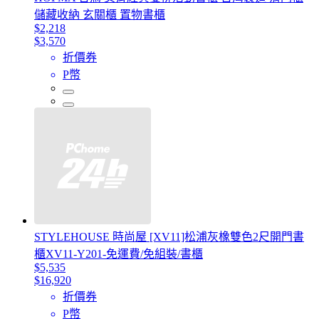
儲藏收納 玄關櫃 置物書櫃
$2,218
$3,570
折價券
P幣
STYLEHOUSE 時尚屋 [XV11]松浦灰橡雙色2尺開門書
櫃XV11-Y201-免運費/免組裝/書櫃
$5,535
$16,920
折價券
P幣