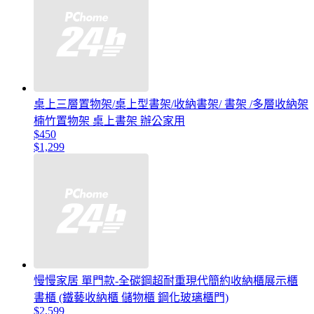
桌上三層置物架/桌上型書架/收納書架/ 書架 /多層收納架
楠竹置物架 桌上書架 辦公家用
$450
$1,299
慢慢家居 單門款-全碳鋼超耐重現代簡約收納櫃展示櫃
書櫃 (鐵藝收納櫃 儲物櫃 鋼化玻璃櫃門)
$2,599