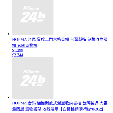
HOPMA 合馬 質感二門六格書櫃 台灣製造 儲藏收納層
櫃 玄關置物櫃
$1,299
$3,744
HOPMA 合馬 極簡開放式漫畫收納書櫃 台灣製造 大容
量四層 置物書架 收藏展示【白櫻桃預購-預計8/26出