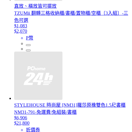
直放、橫放皆可擺放
TZUMii 翻轉三格收納櫃/書櫃/置物櫃/空櫃〔3入組〕-三
色可選
$1,083
$2,070
P幣
STYLEHOUSE 時尚屋 [NM31]羅莎原橡雙色1.5尺書櫃
NM31-791-免運費/免組裝/書櫃
$6,906
$21,800
折價券