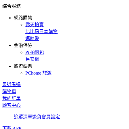
綜合服務
網路購物
露天拍賣
比比昂日本購物
媽咪愛
金融保險
Pi 拍錢包
易安網
旅遊娛樂
PChome 旅遊
最近看過
購物車
我的訂單
顧客中心
追蹤清單
退貨
會員設定
下載 APP