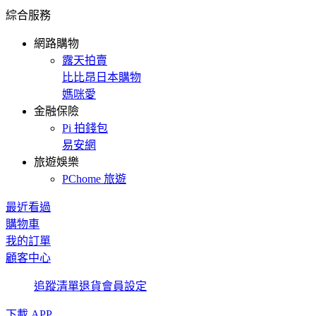
綜合服務
網路購物
露天拍賣
比比昂日本購物
媽咪愛
金融保險
Pi 拍錢包
易安網
旅遊娛樂
PChome 旅遊
最近看過
購物車
我的訂單
顧客中心
追蹤清單
退貨
會員設定
下載 APP