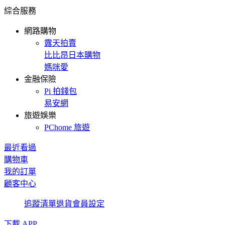
綜合服務
網路購物
露天拍賣
比比昂日本購物
媽咪愛
金融保險
Pi 拍錢包
易安網
旅遊娛樂
PChome 旅遊
最近看過
購物車
我的訂單
顧客中心
追蹤清單
退貨
會員設定
下載 APP