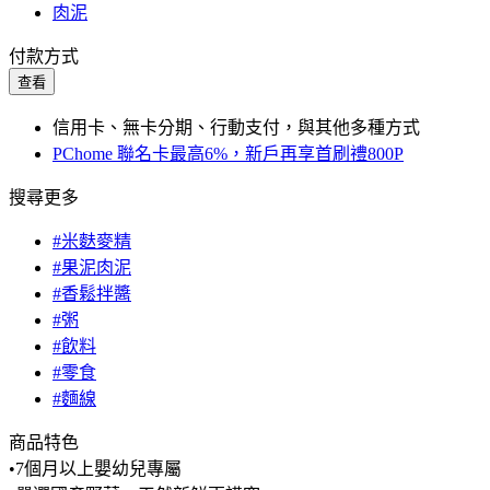
肉泥
付款方式
查看
信用卡、無卡分期、行動支付，與其他多種方式
PChome 聯名卡最高6%，新戶再享首刷禮800P
搜尋更多
#米麩麥精
#果泥肉泥
#香鬆拌醬
#粥
#飲料
#零食
#麵線
商品特色
•7個月以上嬰幼兒專屬