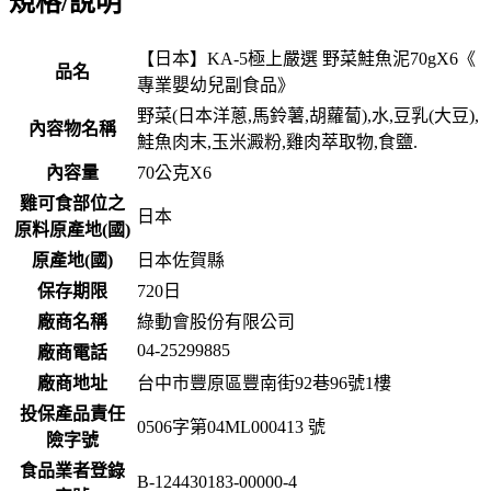
規格/說明
【日本】KA-5極上嚴選 野菜鮭魚泥70gX6《
品名
專業嬰幼兒副食品》
野菜(日本洋蔥,馬鈴薯,胡蘿蔔),水,豆乳(大豆),
內容物名稱
鮭魚肉末,玉米澱粉,雞肉萃取物,食鹽.
內容量
70公克X6
雞可食部位之
日本
原料原產地(國)
原產地(國)
日本佐賀縣
保存期限
720
日
廠商名稱
綠動會股份有限公司
04-25299885
廠商電話
廠商地址
台中市豐原區豐南街92巷96號1樓
投保產品責任
0506字第04ML000413 號
險字號
食品業者登錄
B-124430183-00000-4