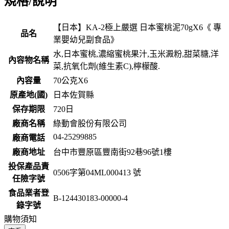
規格/說明
【日本】KA-2極上嚴選 日本蜜桃泥70gX6《 專
品名
業嬰幼兒副食品》
水,日本蜜桃,濃縮蜜桃果汁,玉米澱粉,甜菜糖,洋
內容物名稱
菜,抗氧化劑(維生素C),檸檬酸.
內容量
70公克X6
原產地(國)
日本佐賀縣
保存期限
720
日
廠商名稱
綠動會股份有限公司
04-25299885
廠商電話
廠商地址
台中市豐原區豐南街92巷96號1樓
投保產品責
0506字第04ML000413 號
任險字號
食品業者登
B-124430183-00000-4
錄字號
購物須知