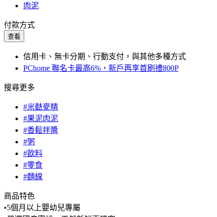
肉泥
付款方式
查看
信用卡、無卡分期、行動支付，與其他多種方式
PChome 聯名卡最高6%，新戶再享首刷禮800P
搜尋更多
#米麩麥精
#果泥肉泥
#香鬆拌醬
#粥
#飲料
#零食
#麵線
商品特色
•5個月以上嬰幼兒專屬