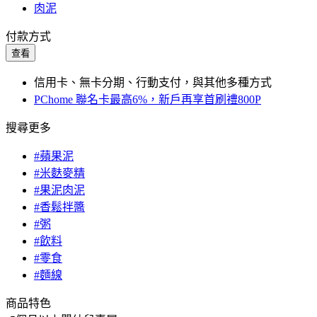
肉泥
付款方式
查看
信用卡、無卡分期、行動支付，與其他多種方式
PChome 聯名卡最高6%，新戶再享首刷禮800P
搜尋更多
#蘋果泥
#米麩麥精
#果泥肉泥
#香鬆拌醬
#粥
#飲料
#零食
#麵線
商品特色