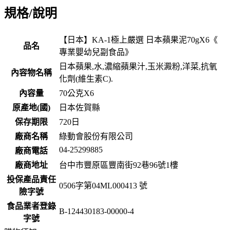
規格/說明
【日本】KA-1極上嚴選 日本蘋果泥70gX6《
品名
專業嬰幼兒副食品》
日本蘋果,水,濃縮蘋果汁,玉米澱粉,洋菜,抗氧
內容物名稱
化劑(維生素C).
內容量
70公克X6
原產地(國)
日本佐賀縣
保存期限
720
日
廠商名稱
綠動會股份有限公司
04-25299885
廠商電話
廠商地址
台中市豐原區豐南街92巷96號1樓
投保產品責任
0506字第04ML000413 號
險字號
食品業者登錄
B-124430183-00000-4
字號