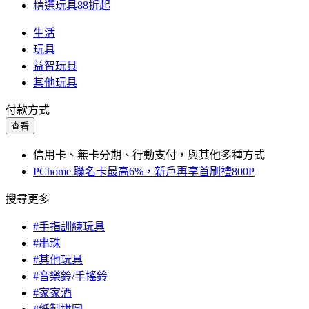
精選玩具88折起
生活
玩具
益智玩具
其他玩具
付款方式
查看
信用卡、無卡分期、行動支付，與其他多種方式
PChome 聯名卡最高6%，新戶再享首刷禮800P
搜尋更多
#手指訓練玩具
#串珠
#其他玩具
#音樂鈴/手搖鈴
#家家酒