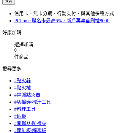
查看
信用卡、無卡分期、行動支付，與其他多種方式
PChome 聯名卡最高6%，新戶再享首刷禮800P
好康加購
選擇加購
0
件商品
搜尋更多
#點火器
#點火槍
#電弧點火器
#切搗碎/榨汁工具
#料理工具
#砧板
#開罐器/防燙夾
#節能板/解凍板