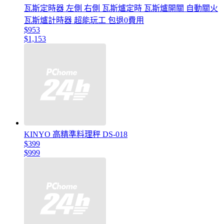
瓦斯定時器 左側 右側 瓦斯爐定時 瓦斯爐開關 自動關火
瓦斯爐計時器 超能玩工 包退0費用
$953
$1,153
KINYO 高精準料理秤 DS-018
$399
$999