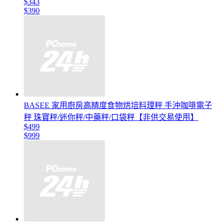
$343
$390
BASEE 家用廚房高精度食物烘培料理秤 手沖咖啡電子
秤 珠寶秤/迷你秤/中藥秤/口袋秤【非供交易使用】
$499
$999