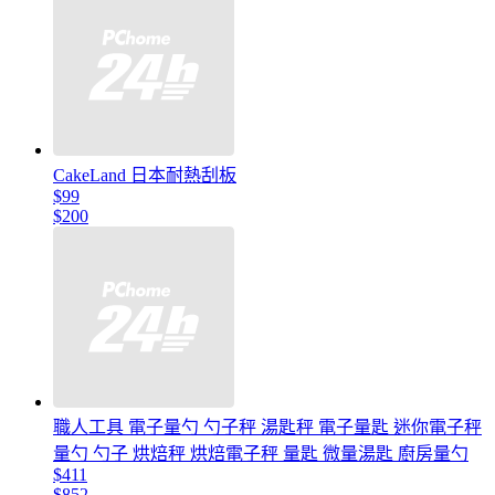
CakeLand 日本耐熱刮板
$99
$200
職人工具 電子量勺 勺子秤 湯匙秤 電子量匙 迷你電子秤
量勺 勺子 烘焙秤 烘焙電子秤 量匙 微量湯匙 廚房量勺
$411
$852