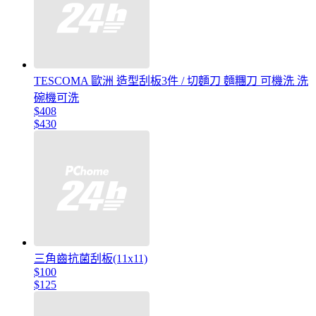
TESCOMA 歐洲 造型刮板3件 / 切麵刀 麵糰刀 可機洗 洗
碗機可洗
$408
$430
三角齒抗菌刮板(11x11)
$100
$125