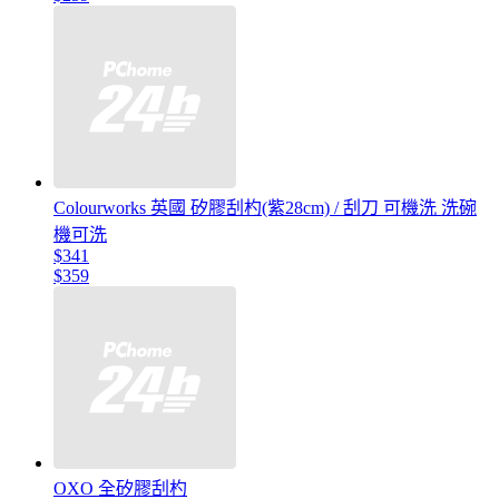
Colourworks 英國 矽膠刮杓(紫28cm) / 刮刀 可機洗 洗碗
機可洗
$341
$359
OXO 全矽膠刮杓