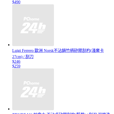
$490
Luigi Ferrero 歐洲 Norsk不沾鍋竹柄矽膠刮杓(淺摩卡
27cm) / 刮刀
$246
$259