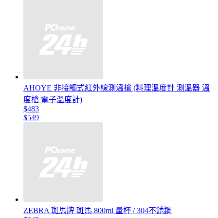
AHOYE 非接觸式紅外線測溫槍 (料理溫度計 測溫器 溫
度槍 電子溫度計)
$483
$549
ZEBRA 斑馬牌 斑馬 800ml 量杯 / 304不銹鋼