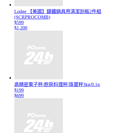
Lodge 【美國】鑄鐵鍋具用清潔刮板2件組
(SCRPROCOMB)
$599
$1,200
高精密電子秤/廚房料理秤/珠寶秤3kg/0.1g
$199
$699