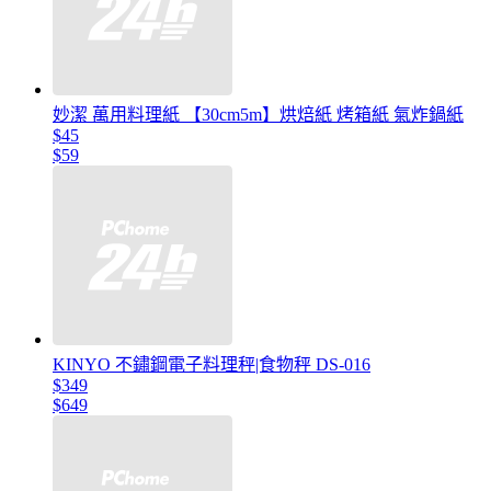
妙潔 萬用料理紙 【30cm5m】烘焙紙 烤箱紙 氣炸鍋紙
$45
$59
KINYO 不鏽鋼電子料理秤|食物秤 DS-016
$349
$649