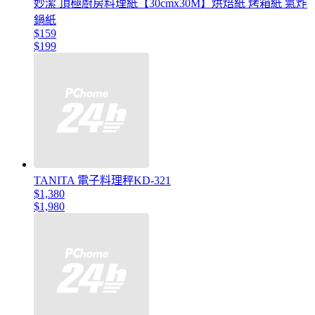
妙潔 頂極廚房料理紙【30cmx30M】烘焙紙 烤箱紙 氣炸
鍋紙
$159
$199
TANITA 電子料理秤KD-321
$1,380
$1,980