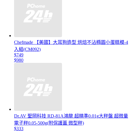
Chefmade 【美國】大耳狗造型 烘焙不沾橢圓小蛋糕模-4
入組(CM092)
$749
$980
Dr.AV 聖岡科技 RD-81A鴻龍 超精準0.01g大秤盤 超微量
電子秤0.05-500g(附保護蓋 微型秤)
$333