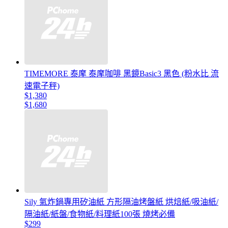
TIMEMORE 泰摩 泰摩咖啡 黑鏡Basic3 黑色 (粉水比 流
速電子秤)
$1,380
$1,680
Sily 氣炸鍋專用矽油紙 方形隔油烤盤紙 烘焙紙/吸油紙/
隔油紙/紙盤/食物紙/料理紙100張 燒烤必備
$299