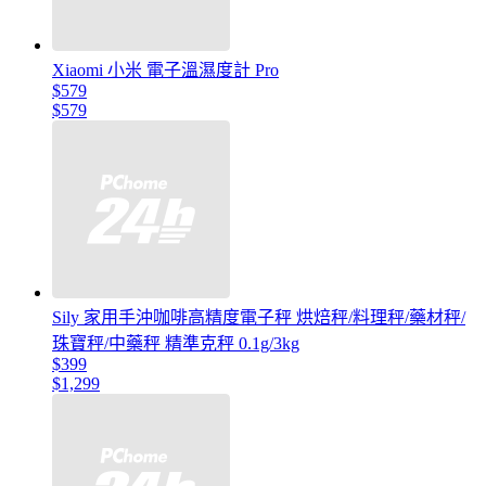
Xiaomi 小米 電子溫濕度計 Pro
$579
$579
Sily 家用手沖咖啡高精度電子秤 烘焙秤/料理秤/藥材秤/
珠寶秤/中藥秤 精準克秤 0.1g/3kg
$399
$1,299