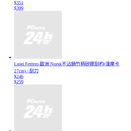
$351
$399
Luigi Ferrero 歐洲 Norsk不沾鍋竹柄矽膠刮杓(淺摩卡
27cm) / 刮刀
$246
$259