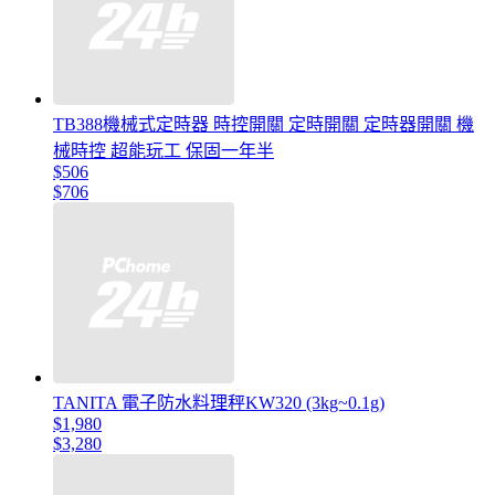
TB388機械式定時器 時控開關 定時開關 定時器開關 機
械時控 超能玩工 保固一年半
$506
$706
TANITA 電子防水料理秤KW320 (3kg~0.1g)
$1,980
$3,280