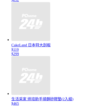
CakeLand 日本特大刮板
$119
$299
生活采家 烘培助手揉麵矽膠墊(2入組)
$465