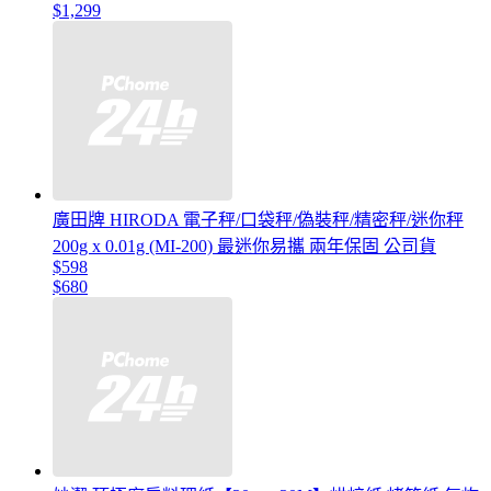
$1,299
廣田牌 HIRODA 電子秤/口袋秤/偽裝秤/精密秤/迷你秤
200g x 0.01g (MI-200) 最迷你易攜 兩年保固 公司貨
$598
$680