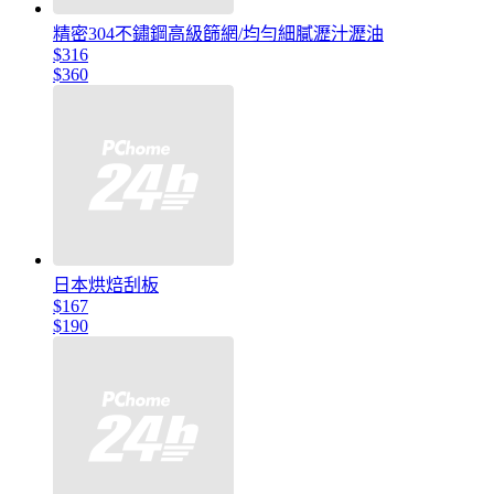
精密304不鏽鋼高級篩網/均勻細膩瀝汁瀝油
$316
$360
日本烘焙刮板
$167
$190