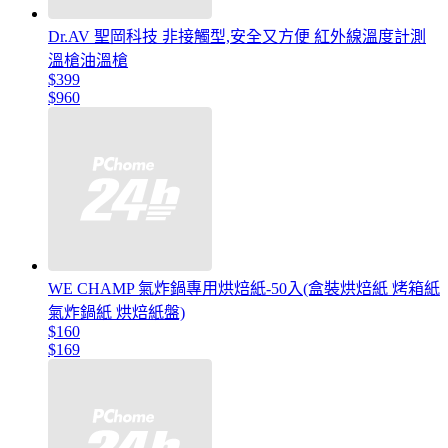
Dr.AV 聖岡科技 非接觸型,安全又方便 紅外線溫度計測
溫槍油溫槍
$399
$960
WE CHAMP 氣炸鍋專用烘焙紙-50入(盒裝烘焙紙 烤箱紙
氣炸鍋紙 烘焙紙盤)
$160
$169