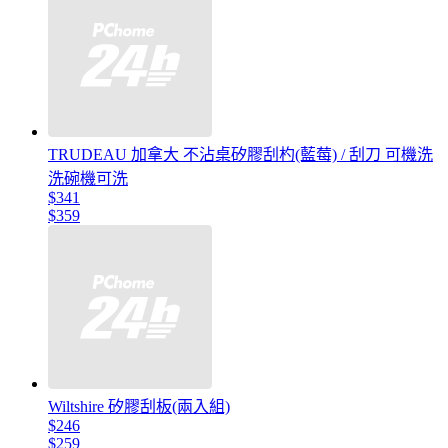
TRUDEAU 加拿大 不沾桌矽膠刮杓(藍莓) / 刮刀 可機洗
洗碗機可洗
$341
$359
Wiltshire 矽膠刮板(兩入組)
$246
$259