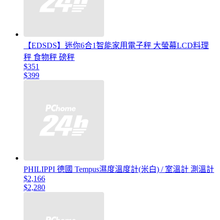
【EDSDS】迷你6合1智能家用電子秤 大螢幕LCD料理
秤 食物秤 磅秤
$351
$399
PHILIPPI 德國 Tempus濕度溫度計(米白) / 室溫計 測溫計
$2,166
$2,280