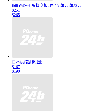
ibili 西班牙 蛋糕刮板2件 / 切麵刀 麵糰刀
$251
$265
日本烘焙刮板(圓)
$167
$190