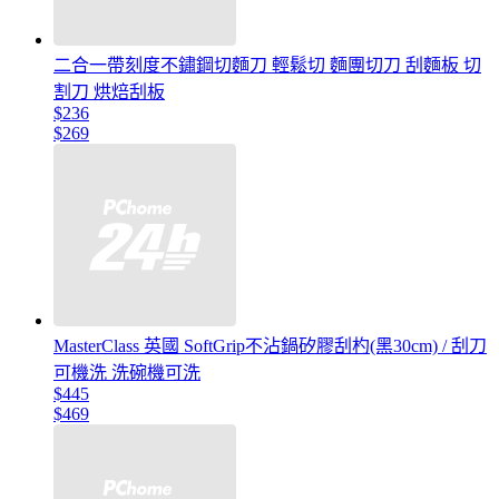
二合一帶刻度不鏽鋼切麵刀 輕鬆切 麵團切刀 刮麵板 切
割刀 烘焙刮板
$236
$269
MasterClass 英國 SoftGrip不沾鍋矽膠刮杓(黑30cm) / 刮刀
可機洗 洗碗機可洗
$445
$469