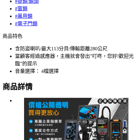
#掛鎖/鎖頭
#窗鎖
#萬用鎖
#電子門鎖
商品特色
含防盜喇叭/最大113分貝/傳輸距離280公尺
當顧客經過感應器，主機就會發出”叮咚，您好!歡迎光
臨”的提示
音量選擇： 4檔選擇
商品詳情