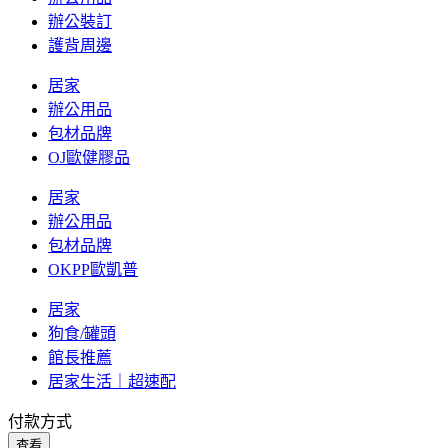
辦公裝訂
護背周邊
居家
辦公用品
包材品牌
OJ歐健膠品
居家
辦公用品
包材品牌
OKPP歐凱普
居家
狗食/罐頭
館長推薦
居家生活｜超速配
付款方式
查看