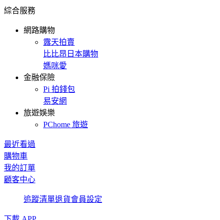
綜合服務
網路購物
露天拍賣
比比昂日本購物
媽咪愛
金融保險
Pi 拍錢包
易安網
旅遊娛樂
PChome 旅遊
最近看過
購物車
我的訂單
顧客中心
追蹤清單
退貨
會員設定
下載 APP