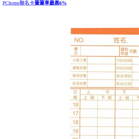
PChome聯名卡
筆筆享最高
6%