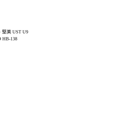
0、堅美 UST U9
 HB-138