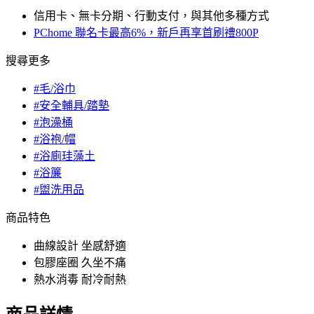
信用卡、無卡分期、行動支付，與其他多種方式
PChome 聯名卡最高6%，新戶再享首刷禮800P
搜尋更多
#毛/浴巾
#安全輔具/踏墊
#泡澡桶
#浴袍/帽
#浴廁珪藻土
#浴簾
#盥洗用品
商品特色
曲線設計 坐感舒適
包膠座圈 久坐不痛
熱水消毒 耐冷耐熱