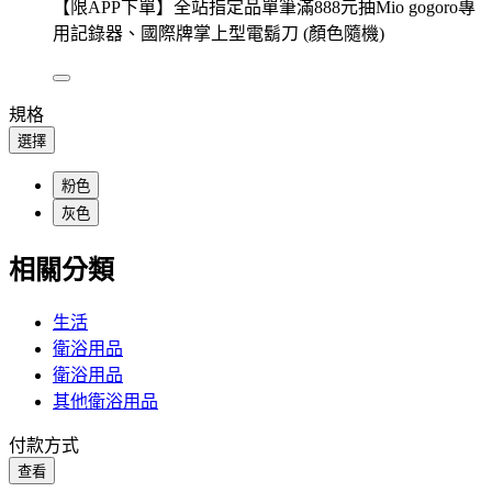
【限APP下單】全站指定品單筆滿888元抽Mio gogoro專
用記錄器、國際牌掌上型電鬍刀 (顏色隨機)
規格
選擇
粉色
灰色
相關分類
生活
衛浴用品
衛浴用品
其他衛浴用品
付款方式
查看